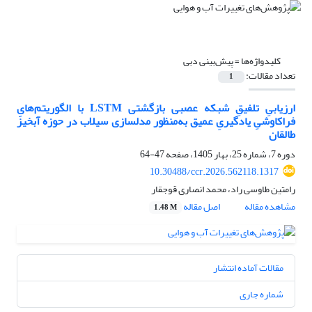
کلیدواژه‌ها =
پیش‌بینی دبی
تعداد مقالات:
1
ارزیابیِ تلفیقِ شبکه عصبی بازگشتی LSTM با الگوریتم‌هایِ
فراکاوشیِ یادگیریِ عمیق به‌منظور مدلسازی سیلاب در حوزه آبخیز
طالقان
دوره 7، شماره 25، بهار 1405، صفحه
47-64
10.30488/ccr.2026.562118.1317
رامتین طاوسی راد، محمد انصاری قوجقار
مشاهده مقاله
اصل مقاله
1.48 M
مقالات آماده انتشار
شماره جاری