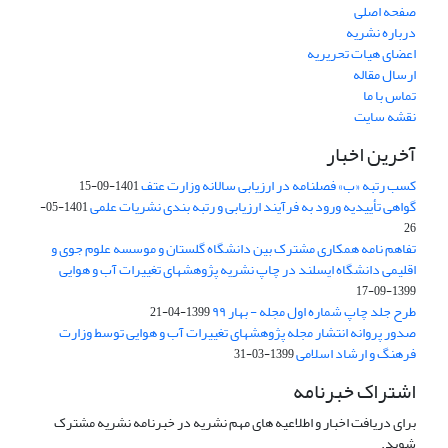
صفحه اصلی
درباره نشریه
اعضای هیات تحریریه
ارسال مقاله
تماس با ما
نقشه سایت
آخرین اخبار
کسب رتبه «ب» فصلنامه در ارزیابی سالانه وزارت عتف
1401-09-15
گواهی تأییدیه ورود به فرآیند ارزیابی و رتبه بندی نشریات علمی
1401-05-
26
تفاهم نامه همکاری مشترک بین دانشگاه گلستان و موسسه علوم جوی و
اقلیمی دانشگاه ایسلند در چاپ نشریه پژوهشهای تغییرات آب و هوایی
1399-09-17
طرح جلد چاپ شماره اول مجله - بهار ۹۹
1399-04-21
صدور پروانه انتشار مجله پژوهشهای تغییرات آب و هوایی توسط وزارت
فرهنگ و ارشاد اسلامی
1399-03-31
اشتراک خبرنامه
برای دریافت اخبار و اطلاعیه های مهم نشریه در خبرنامه نشریه مشترک
شوید.