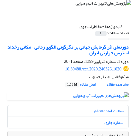
کلیدواژه‌ها =
مخاطرات جوی
تعداد مقالات:
1
دورنمای اثر گرمایش جهانی بر دگرگونی الگوی زمانی- مکانی رخداد
استرس حرارتی ایران
دوره 1، شماره 3، پاییز 1399، صفحه
1-20
10.30488/ccr.2020.246326.1020
میثم فغانی، جنیفر فیتچت
مشاهده مقاله
اصل مقاله
1.58 M
مقالات آماده انتشار
شماره جاری
شماره‌های پیشین نشریه