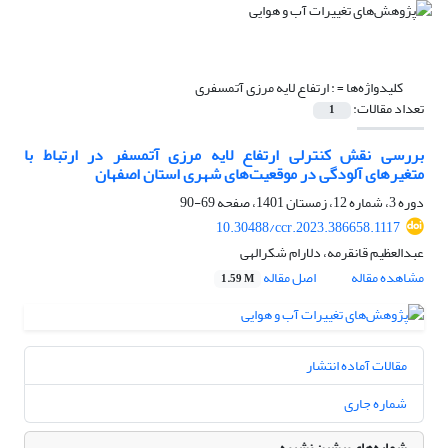
کلیدواژه‌ها =
: ارتفاع لایه مرزی آتمسفری
تعداد مقالات:
1
بررسی نقش کنترلی ارتفاع لایه مرزی آتمسفر در ارتباط با
متغیرهای آلودگی در موقعیت‌های شهری استان اصفهان
دوره 3، شماره 12، زمستان 1401، صفحه
69-90
10.30488/ccr.2023.386658.1117
عبدالعظیم قانقرمه، دلارام شکرالهی
مشاهده مقاله
اصل مقاله
1.59 M
مقالات آماده انتشار
شماره جاری
شماره‌های پیشین نشریه