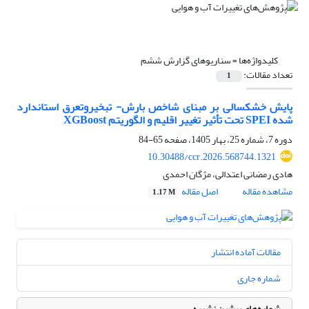
کلیدواژه‌ها =
سناریوهای گزارش ششم
تعداد مقالات:
1
پایش خشکسالی بر مبنای شاخص بارش- تبخیروتعرق استاندارد
شده SPEI تحت تأثیر تغییر اقلیم و الگوریتم XGBoost
دوره 7، شماره 25، بهار 1405، صفحه
65-84
10.30488/ccr.2026.568744.1321
هادی رمضانی اعتدالی، مژگان احمدی
مشاهده مقاله
اصل مقاله
1.17 M
مقالات آماده انتشار
شماره جاری
شماره‌های پیشین نشریه