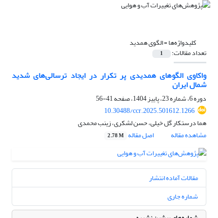
کلیدواژه‌ها =
الگوی همدید
تعداد مقالات:
1
واکاوی الگوهای همدیدی پر تکرار در ایجاد ترسالی‌های شدید
شمال ایران
دوره 6، شماره 23، پاییز 1404، صفحه
41-56
10.30488/ccr.2025.501612.1266
هما درستکار گل خیلی، حسن لشکری، زینب محمدی
مشاهده مقاله
اصل مقاله
2.78 M
مقالات آماده انتشار
شماره جاری
شماره‌های پیشین نشریه