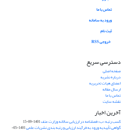
تماس با ما
ورود به سامانه
ثبت نام
خروجی RSS
دسترسی سریع
صفحه اصلی
درباره نشریه
اعضای هیات تحریریه
ارسال مقاله
تماس با ما
نقشه سایت
آخرین اخبار
کسب رتبه «ب» فصلنامه در ارزیابی سالانه وزارت عتف
1401-09-15
گواهی تأییدیه ورود به فرآیند ارزیابی و رتبه بندی نشریات علمی
1401-05-