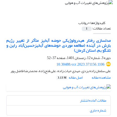
کلیدواژه‌ها =
رواناب
تعداد مقالات:
1
مدلسازی رفتار هیدرولوژیکی حوضه آبخیز متأثر از تغییر رژیم
بارش در آینده (مطالعه موردی حوضه‌های آبخیزحسین‌آباد راین و
تلنگو بم، استان کرمان)
دوره 3، شماره 12، زمستان 1401، صفحه
37-52
10.30488/ccr.2023.371156.1106
علی سلمان زاده یزدی، مهدی حیات زاده، علی فتح‌زاده، محمدرضا فاضل پور
مشاهده مقاله
اصل مقاله
3.13 M
مقالات آماده انتشار
شماره جاری