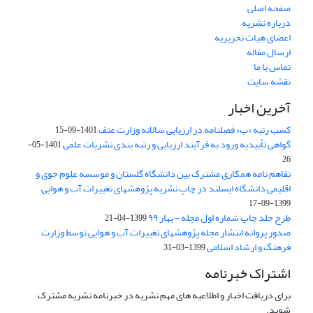
صفحه اصلی
درباره نشریه
اعضای هیات تحریریه
ارسال مقاله
تماس با ما
نقشه سایت
آخرین اخبار
کسب رتبه «ب» فصلنامه در ارزیابی سالانه وزارت عتف
1401-09-15
گواهی تأییدیه ورود به فرآیند ارزیابی و رتبه بندی نشریات علمی
1401-05-
26
تفاهم نامه همکاری مشترک بین دانشگاه گلستان و موسسه علوم جوی و
اقلیمی دانشگاه ایسلند در چاپ نشریه پژوهشهای تغییرات آب و هوایی
1399-09-17
طرح جلد چاپ شماره اول مجله - بهار ۹۹
1399-04-21
صدور پروانه انتشار مجله پژوهشهای تغییرات آب و هوایی توسط وزارت
فرهنگ و ارشاد اسلامی
1399-03-31
اشتراک خبرنامه
برای دریافت اخبار و اطلاعیه های مهم نشریه در خبرنامه نشریه مشترک
شوید.