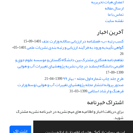
اعضای هیات تحریریه
ارسال مقاله
تماس با ما
نقشه سایت
آخرین اخبار
کسب رتبه «ب» فصلنامه در ارزیابی سالانه وزارت عتف
1401-09-15
گواهی تأییدیه ورود به فرآیند ارزیابی و رتبه بندی نشریات علمی
1401-05-
26
تفاهم نامه همکاری مشترک بین دانشگاه گلستان و موسسه علوم جوی و
اقلیمی دانشگاه ایسلند در چاپ نشریه پژوهشهای تغییرات آب و هوایی
1399-09-17
طرح جلد چاپ شماره اول مجله - بهار ۹۹
1399-04-21
صدور پروانه انتشار مجله پژوهشهای تغییرات آب و هوایی توسط وزارت
فرهنگ و ارشاد اسلامی
1399-03-31
اشتراک خبرنامه
برای دریافت اخبار و اطلاعیه های مهم نشریه در خبرنامه نشریه مشترک
شوید.
اشتراک
این وب سایت از کوکی ها برای اطمینان از ارائه بهترین