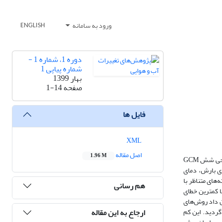
ورود به سامانه
ENGLISH
دوره 1، شماره 1 -
شماره پیاپی 1
بهار 1399
صفحه
1-14
فایل ها
XML
اصل مقاله
1.96 M
اصلاح خطا معمولاً برای خروجی‌های مدل اقلیمی قبل از استفاده بعنوان ورودی مدل‌های محیطی در مطالعات اثر تغییر اقلیم استفاده می‌شود. در این پژوهش ابتدا خروجی‌ شش GCM
ESGF دریافت گردید. همچنین داده‌های بارش، دمای
ه‌های متناظر با
هم رسانی
ا کمترین خطای
یج نشان داد روش‌های
ارجاع به این مقاله
گردید. این کم