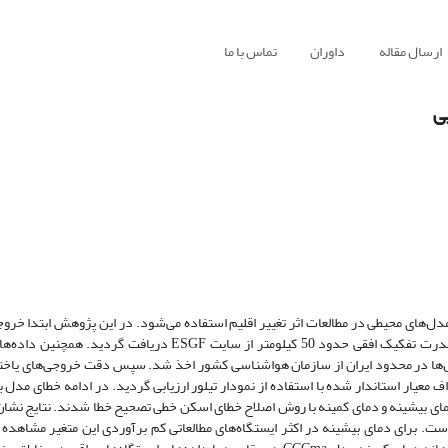
ارسال مقاله
داوران
تماس با ما
ی
ریزمقیاس نمایی شده با RcgCM4-4 در محدوده CORDEX جنوب آسیا با قدرت تفکیک افقی حدود 50 کیلومتر از سایت 
با یاخته‌های مدل‌ها در محدود ایران از سازمان هواشناسی کشور اخذ شد. سپس دقت خروجی‌های یاخت
معیار استاندار شده با استفاده از نمودار تیلور ارزیابی گردید. در ادامه خطای مدل ب
با روش fitQmapRQUANT و برای خروجی‌های دمای بیشینه و دمای کمینه با روش اصلاح خطای اسکن خطی تصحیح خطا شدند. نتا
. برای دمای بیشینه در اکثر ایستگاه‌های مطالعاتی کم برآوردی این متغیر مشاهده 