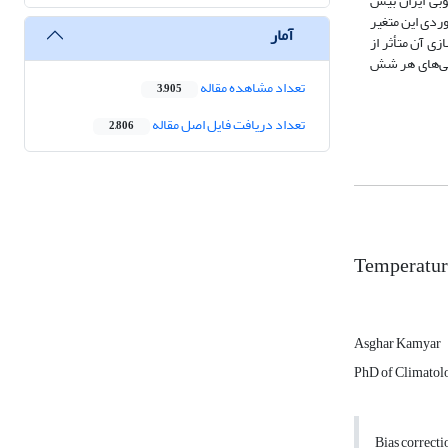
ای واقع در مناطق جنوبی ایران بیش
وردی این متغیر
آمار
ی آن متأثر از
وجی‌های هر شش
تعداد مشاهده مقاله
3,905
تعداد دریافت فایل اصل مقاله
2,806
Temperature
Asghar Kamyar
PhD of Climatolo
Bias correcti