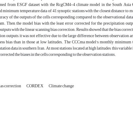
ined from ESGF dataset with the RcgCM4-4 climate model in the South Asia 
minimum temperature data of 41 synoptic stations with the closest distance to m
racy of the outputs of the cells corresponding compared to the observational dat
am. Then, the model bias with the least error corrected for the precipitat
utputs with the linear scanning bias correction. Results showed that the bias correc
tion outputs, it was not effective due to the large difference between observatio
less bias than in those at low latitudes. The CCCma model's monthly minimum tem
tation data in southern Iran. At most stations located at high latitudes, this variabl
corrected the biases in the cells corresponding to the observation stations.
as correction
CORDEX
Climate change