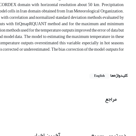
CORDEX domain with horizontal resolution about 50 km. Precipitation,
odel cells in Iran domain obtained from Iran Meteorological Organization.
a with correlation and normalized standard deviation methods evaluated by
ion outputs with fitQmapRQUANT method and for the maximum and minimum
tion methods used for the temperature outputs improved the error of data but
n and model data. The model to estimating the maximum temperature in these
perature outputs overestimated this variable, especially in hot seasons,
e is corrected or underestimated. The bias correction of the model outputs for
کلیدواژه‌ها
English
مراجع
دسترسی سریع
آخرین اخبار