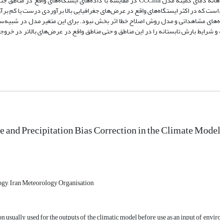
برآوردی در فصول گرم سال بیشتر از فصول سرد سال است. خروجی‌های ماهانه دمای کمینه مدل CCCma در مقایسه با داده‌های ایستگاه‌ه
 است که در اکثر ایستگاه‌های واقع در عرض‌های جغرافیایی بالا برآوردی درست یا کم برآ
های مشاهداتی و مدل روش اصلاح خطا اثر بخش نبود. برای این متغیر مدل در شبیه‌ساز
 شرایط بارش تابستانه را در این مناطق و حتی مناطق واقع در عرض‌های بالاتر در خر
 and Precipitation Bias Correction in the Climate Mode
gy, Iran Meteorology Organisation
on usually used for the outputs of the climatic model before use as an input of envi