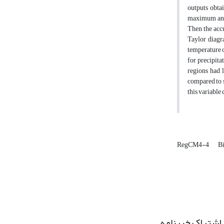
outputs obta
maximum and 
Then the accu
Taylor diagr
temperature o
for precipita
regions had 
compared to s
this variable 
RegCM4-4
Bi
اشتراک خبرنامه