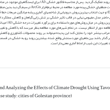
روش منکندال (Menkendal) به کمتر از 96/1+ یا بیشتر از 96/1+ یا مناطق دارای روند تفکیک گردید. پس از محاسبه فاکتور 
نظر از طریق نرم‌افزار Excel، با استفاده از روش‌ دورنیابی کریجینگ نقشه تغییرات منطقه­ای خشکی پهنه مورد مط
پژوهش حاضر مدل مفهومی نهایی در قالب تاثیر خشکی بر تنش زایی گیاهان و کاهش عملکرد 
محلی روستایی نیز ارائه گردید. نتایج نشان داد رو
العه دور از انتظار نیست، در تمام شهرهای مورد مطالعه بنظر میرسد که با کاهش و تغیی
اتب بیتشر خود را نمایان کند این پدیده میتواند بر روند محصولات کشاورزی و کاهش 
ر گذار باشد بین ماه­های موردسنجش واقع شده، بیشترین روند رو به خشکی در قسمت
nd Analyzing the Effects of Climate Drought Using Tavo
e study: cities of Golestan province)