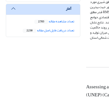
خشکی (AI) برای ایستگاه­های موجود در مناطق شهری مورد
العه در محیط نرم‌افزار ArcGis ترسیم گردید بدین منظور جهت بهترین
آمار
نتیجه و کمترین میزان خطا از روش میانیابی مجذور فاصله با پراکنش (Expotntial) و جهت انتخاب بهترین روش درونیابی از شاخص­های آماری ریشه میانگین مربعات خطا RMS قدر مطلق
اقتصادی جوامع
تعداد مشاهده مقاله
ش عکس فاصله به‌عنوان بهترین روش در میان روش‌های مورداستفاده برای برآورد تغییرات درجه خشکی (AI) می­باشد. نتایج نشان
2,783
ر روند حاکمیت
تعداد دریافت فایل اصل مقاله
2,230
میزان تولید و
 شمالی استان
Assessing a
(UNEP) (Cas