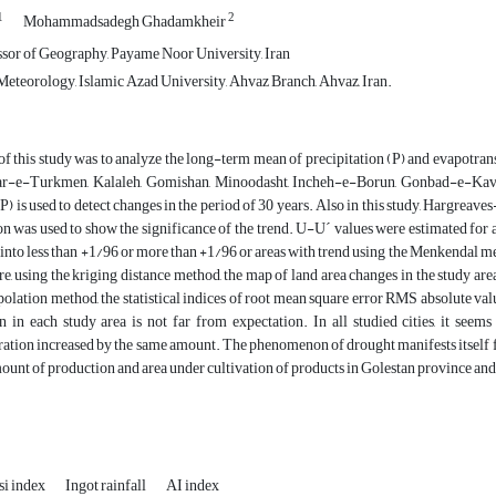
1
2
Mohammadsadegh Ghadamkheir
ssor of Geography, Payame Noor University, Iran
Meteorology, Islamic Azad University, Ahvaz Branch, Ahvaz, Iran.
f this study was to analyze the long-term mean of precipitation (P) and evapotra
r-e-Turkmen, Kalaleh, Gomishan, Minoodasht, Incheh-e-Borun, Gonbad-e-Kavou
s used to detect changes in the period of 30 years. Also in this study, Hargreave
n was used to show the significance of the trend. U-U´ values were estimated for
into less than +1/96 or more than +1/96 or areas with trend using the Menkendal met
e, using the kriging distance method, the map of land area changes in the study ar
rpolation method, the statistical indices of root mean square error RMS absolute v
n in each study area is not far from expectation. In all studied cities, it seems
ation increased by the same amount. The phenomenon of drought manifests itself f
ount of production and area under cultivation of products in Golestan province and 
si index
Ingot rainfall
AI index