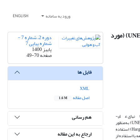
ورود به سامانه
ENGLISH
سنجش و تحلیل اثرات درجه خشکی اقلیم با استفاده از شاخص‌های خشکی ماهانه طاوسی، بارش انگوت (K) و یونپ (UNEP) (مورد
دوره 2، شماره 7 -
شماره پیاپی 7
پاییز 1400
صفحه
49-70
فایل ها
XML
اصل مقاله
1.6 M
هدف این پژوهش و تحلیل میانگین بلندمدت بارش (P) و تبخیر و تعرق پتانسیل (PET) مبتنی خشکی اقلیم در شهرستانهای علی­
هم رسانی
آبادکتول،گرگان،بندرگز،بندرترکمن،کلاله،گمیشان،مینودشت،اینچه برون،گنبد کاووس با استفاده از شاخص­های خشکی ماهانه طاوسی، بارش انگوت (K) و یونپ (UNEP) به‌منظور
آشکارسازی تغییرات رخ‌داده در دوره زمانی30 ساله می‌باشد. همچنین در این مطالعه جهت برآورد تبخیر و تعرق پتانسیل از روش هارگریوز – سامانی(Hargreaves-Samani) استفاده
ارجاع به این مقاله
 مورد مطالعه با استفاده از