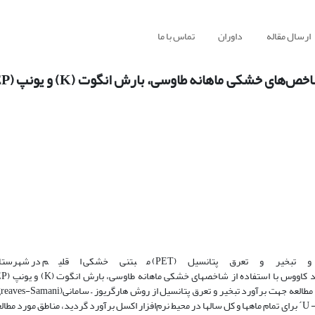
ارسال مقاله
داوران
تماس با ما
گردید. برای نشان دادن معنی داری روند از معیار U -U´ استفاده شد. مقادیر U -U´ برای تمام ماهها و کل سالها در محیط نرم‌افزار اکسل برآورد گردید، مناطق