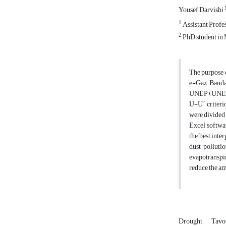
Yousef Darvishi
1
Assistant Profe
2
PhD student in 
The purpose o
e-Gaz, Banda
UNEP (UNEP) i
U-U´ criterio
were divided 
Excel softwar
the best inte
dust pollutio
evapotranspir
reduce the am
Drought
Tavo