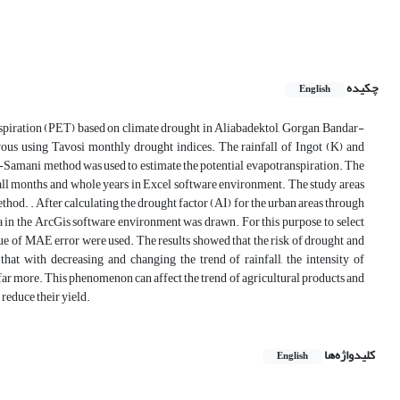
چکیده
English
nspiration (PET) based on climate drought in Aliabadektol, Gorgan, Bandar-
s using Tavosi monthly drought indices. The rainfall of Ingot (K) and
s-Samani method was used to estimate the potential evapotranspiration. The
 all months and whole years in Excel software environment. The study areas
hod. . After calculating the drought factor (AI) for the urban areas through
ea in the ArcGis software environment was drawn. For this purpose, to select
alue of MAE error were used. The results showed that the risk of drought and
 that with decreasing and changing the trend of rainfall, the intensity of
ar more. This phenomenon can affect the trend of agricultural products and
reduce their yield.
کلیدواژه‌ها
English