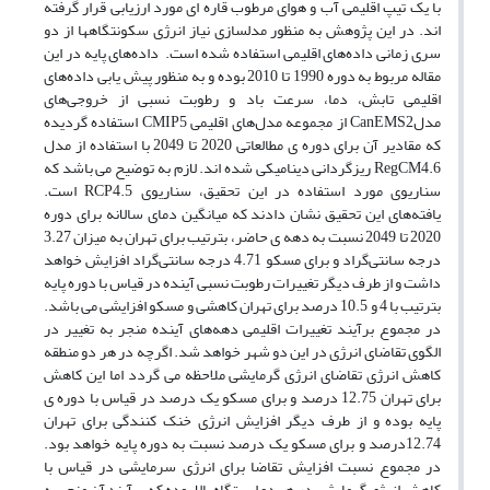
با یک تیپ اقلیمی آب و هوای مرطوب قاره ای مورد ارزیابی قرار گرفته
اند. در این پژوهش به منظور مدلسازی نیاز انرژی سکونتگاهها از دو
سری زمانی داده‌های اقلیمی استفاده شده است. داده‌های پایه در این
مقاله مربوط به دوره 1990 تا 2010 بوده و به منظور پیش یابی داده‌های
اقلیمی تابش، دما، سرعت باد و رطوبت نسبی از خروجی‌های
مدلCanEMS2 از مجموعه مدل‌های اقلیمی CMIP5 استفاده گردیده
که مقادیر آن برای دوره ی مطالعاتی 2020 تا 2049 با استفاده از مدل
RegCM4.6 ریزگردانی دینامیکی شده اند. لازم به توضیح می باشد که
سناریوی مورد استفاده در این تحقیق، سناریوی RCP4.5 است.
یافته‌های این تحقیق نشان دادند که میانگین دمای سالانه برای دوره
2020 تا 2049 نسبت به دهه ی حاضر، بترتیب برای تهران به میزان 3.27
درجه سانتی‌گراد و برای مسکو 4.71 درجه سانتی‌گراد افزایش خواهد
داشت و از طرف دیگر تغییرات رطوبت نسبی آینده در قیاس با دوره پایه
بترتیب با 4 و 10.5 درصد برای تهران کاهشی و مسکو افزایشی می باشد.
در مجموع برآیند تغییرات اقلیمی دهه‌های آینده منجر به تغییر در
الگوی تقاضای انرژی در این دو شهر خواهد شد. اگرچه در هر دو منطقه
کاهش انرژی تقاضای انرژی گرمایشی ملاحظه می گردد اما این کاهش
برای تهران 12.75 درصد و برای مسکو یک درصد در قیاس با دوره ی
پایه بوده و از طرف دیگر افزایش انرژی خنک کنندگی برای تهران
12.74درصد و برای مسکو یک درصد نسبت به دوره پایه خواهد بود.
در مجموع نسبت افزایش تقاضا برای انرژی سرمایشی در قیاس با
کاهش انرژی گرمایشی در هر دو ایستگاه بالا بوده که برآیند آن منجر به