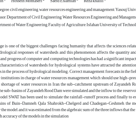
kin
Hossein Montaseri
Saeid Eslamian
Reza khalili
egree, civil engineering, water resources engineering and management, Yasouj Univ
ssor, Department of Civil Engineering, Water Resources Engineering and Manageme
tment of Water Engineering, Faculty of Agriculture, Isfahan University of Technolo
e is one of the biggest challenges facing humanity that affects the sciences rela
drological responses of watersheds and this phenomenon affects the quantity and 
nd progress of computer and computing technologies has had a significant impact 
characteristics of watersheds for hydrological systems have attracted the attenti
 in the process of hydrological modeling. Correct management forecasts in the field o
he institutions in charge of water resources management, which should use high-pr
d shortage of water resources in Iran, the sub-catchment upstream of Zayandeh Ro
the sub-basins of Zayandeh Rood Dam were simulated and the inflow to the reservoi
del SWAT has been used to simulate the rainfall-runoff process and finally to es
sins of Buin-Damneh, Qala Shahrokh-Chelgerd and Chadegan-Ceshmeh, the model
the model, and it was estimated from the algebraic sum of the three inflows that the 
h accuracy of the models in the simulation