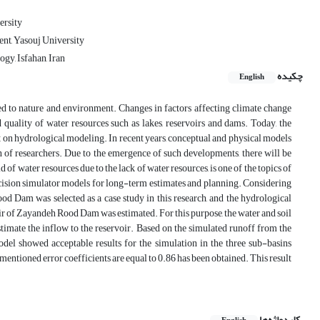
ersity
nt, Yasouj University
gy, Isfahan, Iran
چکیده
English
ted to nature and environment. Changes in factors affecting climate change
quality of water resources such as lakes, reservoirs and dams. Today, the
on hydrological modeling. In recent years, conceptual and physical models
on of researchers. Due to the emergence of such developments, there will be
f water resources due to the lack of water resources, is one of the topics of
ecision simulator models for long-term estimates and planning. Considering
od Dam was selected as a case study in this research, and the hydrological
r of Zayandeh Rood Dam was estimated. For this purpose, the water and soil
timate the inflow to the reservoir. Based on the simulated runoff from the
 showed acceptable results for the simulation in the three sub-basins
mentioned error coefficients are equal to 0.86 has been obtained. This result
کلیدواژه‌ها