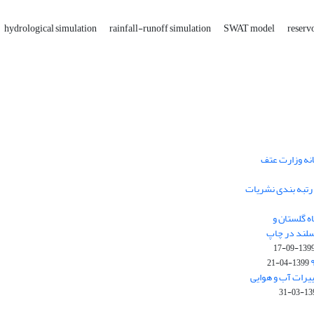
hydrological simulation
rainfall-runoff simulation
SWAT model
reserv
انه وزارت عتف
و رتبه بندی نشریات
ه گلستان و
سلند در چاپ
1399-09-1
1399-04-21
ییرات آب و هوایی
1399-