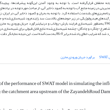
محققان قرارگرفته است. با توجه به وجود آمدن این‌گونه پیشرفت‌ها، پیچیدگی
یتی در زمینه منابع آب با توجه به کمبود ذخایر آبی، از مباحث موردتوجه در نهادهای
رنامه‌ریزی‌های بلندمدت استفاده کرد. با توجه به بحران و کمبود ذخایر آبی در ایران، 
فرآیندهای هیدرولوژیکی در زیر حوضه‌های بالادست سد زاینده‌رود شبیه‌سازی‌شده و ج
مخزن سد زاینده‌رود برآورد گردید. بدین منظور از مدل ارزیابی آب‌وخاک SWAT به‌منظور شبیه‌سازی فرایند بارش-رواناب و درنهایتبرآورد جریان و
 شاهرخ-چلگرد و چادگان-چشمه شبیه‌سازی‌شده نتایج قابل قبولی برای شبیه‌سازی د
مذکور توسط مدل نشان داده شد و از جمع جبری سه رواناب جریان ورودی برآورد شد که ضرایب خطای یادشده برابر 86/0 به‌دست‌آمده است
SW
برآورد جریان ورودی مخزن
of the performance of SWAT model in simulating the inflo
: the catchment area upstream of the ZayandehRoud Dam
1
2
3
1