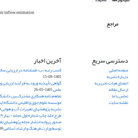
English
oir inflow estimation
مراجع
دسترسی سریع
آخرین اخبار
صفحه اصلی
کسب رتبه «ب» فصلنامه در ارزیابی سال
درباره نشریه
1401-09-15
اعضای هیات تحریریه
گواهی تأییدیه ورود به فرآیند ارزیابی 
ارسال مقاله
علمی
1401-05-26
تماس با ما
تفاهم نامه همکاری مشترک بین دانشگا
نقشه سایت
موسسه علوم جوی و اقلیمی دانشگاه ای
نشریه پژوهشهای تغییرات آب و هوایی
7
طرح جلد چاپ شماره اول مجله - بهار ۹۹
صدور پروانه انتشار مجله پژوهشهای تغ
توسط وزارت فرهنگ و ارشاد اسلامی
03-31