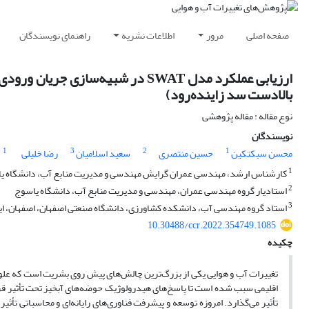
صفحه اصلی
مرور
اطلاعات نشریه
راهنمای نویسندگان
ارزیابی عملکرد مدل SWAT در شبیه‌س
بالادست سد زاینده‌رود)
نوع مقاله : مقاله پژوهشی
نویسندگان
1
3
2
1
محسن سبکتکین
حسین منتصری
سعید اسلامیان
رضا خلیلی
1
کارشناس ارشد، مهندسی عمران گرایش مهندسی و مدیریت منابع آب، دانشگاه ی
2
استادیار گروه مهندسی عمران، مهندسی و مدیریت منابع آب، دانشگاه یاسوج
3
استاد گروه مهندسی آب، دانشکده کشاورزی، دانشگاه صنعتی اصفهان، اصفهان، ای
10.30488/ccr.2022.354749.1085
چکیده
تغییرات آب و هوایی یکی از بزرگ‌ترین چالش‌های پیش روی بشریت است که علوم مر
اقلیمی سبب شده است تا پاسخ‌های هیدرولوژیک حوضه‌های آبخیز تحت تأثیر قرا
تأثیر می‌گذارد. امروزه توسعه و پیشرفت فناوری‌های رایانه‌ای و محاسباتی تأ