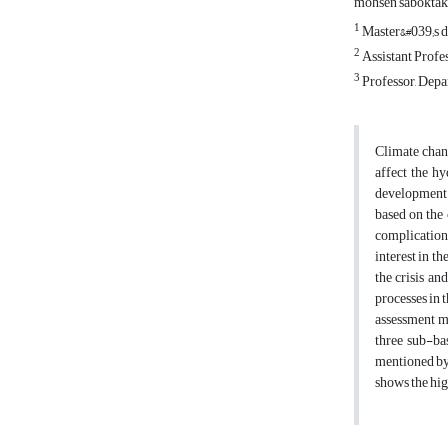
mohsen sabokta
1
Master&#039;s d
2
Assistant Profe
3
Professor, Depar
Climate chang
affect the hy
development a
based on the 
complications
interest in t
the crisis an
processes in 
assessment mo
three sub-ba
mentioned by 
shows the hig