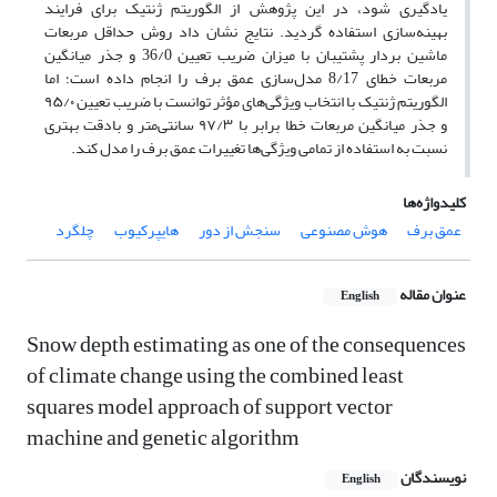
یادگیری شود، در این پژوهش از الگوریتم ژنتیک برای فرایند
بهینه‌سازی استفاده گردید. نتایج نشان داد روش حداقل مربعات
ماشین بردار پشتیبان با میزان ضریب تعیین 36/0 و جذر میانگین
مربعات خطای 8/17 مدل‌سازی عمق برف را انجام داده است؛ اما
الگوریتم ژنتیک با انتخاب ویژگی‌های مؤثر توانست با ضریب تعیین ۹۵/۰
و جذر میانگین مربعات خطا برابر با ۹۷/۳ سانتی‌متر و بادقت بهتری
نسبت به استفاده از تمامی ویژگی‌ها تغییرات عمق برف را مدل کند.
کلیدواژه‌ها
عمق برف
هوش مصنوعی
سنجش از دور
هایپرکیوب
چلگرد
عنوان مقاله
English
Snow depth estimating as one of the consequences
of climate change using the combined least
squares model approach of support vector
machine and genetic algorithm
نویسندگان
English