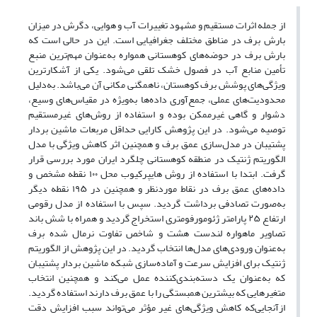
از جمله اثرات مستقیم و مشهود تغییرات آب و هوایی، دگرش در میزان
بارش برف در مناطق مختلف جغرافیایی است. این در حالی است که
بارش برف در حوضه‌های کوهستانی همواره به‌عنوان مهم‌ترین منبع
تأمین منابع آب در فصول خشک تلقی می‌شود. یکی از آشکارترین
ویژگی‌های پوشش برف کوهستان، ناهمگنی مکانی آن می‌باشد. به‌دلیل
محدودیت‌های عملی، جمع‌آوری داده‌ها به‌ویژه در مقیاس‌های وسیع،
دشوار و گاهی غیرممکن بوده و استفاده از روش‌های غیرمستقیم
توصیه می‌شود. در این پژوهش کارایی حداقل مربعات ماشین بردار
پشتیبان در مدل‌سازی عمق برف و همچنین اثر کاهش ویژگی با مدل
الگوریتم ژنتیک در منطقه کوهستانی چلگرد ایران مورد بررسی قرار
گرفت. ابتدا با استفاده از روش هایپرکیوب محل ۱۰۰ نقطه مشخص و
داده‌های عمق برف در نقاط موردنظر و همچنین در ۱۹۵ نقطه دیگر
به‌صورت تصادفی برداشت گردید. سپس با استفاده از مدل رقومی
ارتفاع ۲۵ پارامتر ژئومورفومتری استخراج گردید و همراه با شش باند
تصاویر ماهواره لندست هشت و شاخص تفاوت نرمال شده برف
به‌عنوان ورودی‌های مدل‌ها انتخاب گردید. در این پژوهش از الگوریتم
ژنتیک برای افزایش سرعت و آماده‌سازی شبکه ماشین بردار پشتیبان
که به‌عنوان یک دسته‌بندی‌کننده عمل می‌کند و همچنین انتخاب
متغیرهایی که بیشترین همبستگی را با عمق برف دارند استفاده گردید.
ازآنجایی‌که کاهش ویژگی‌های غیر مؤثر می‌تواند سبب افزایش دقت