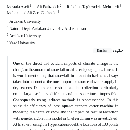
1
2
3
Mostafa Asefi
Ali Fathzadeh
Ruhollah Taghizadeh-Mehrjardi,
4
Mohammad Ali Zare Chahooki,
1
Ardakan University
2
Natural Dept., Ardakan University, Ardakan, Iran
3
Ardakan University
4
Yazd University
چکیده
English
One of the direct and evident impacts of climate change is the
change in the amount of snowfall in different geographical areas. It
is worth mentioning that snowfall in mountain basins is always
taken into account as the most important source of water supply in
dry seasons. Due to some restrictions, data collection, particularly
on a large scale, is difficult and at sometimes impossible.
Consequently, using indirect methods is recommended. In this
study, the efficiency of least squares support vector machine in
modeling the depth of snow and the impact of feature reduction
with genetic algorithms model in Chelgerd , Iran was investigated.
At first, with using the Hypercube model, the locations of 100 points