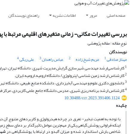
صفحه اصلی
مرور
اطلاعات نشریه
راهنمای نویسندگان
بررسی تغییرات مکانی- زمانی متغیر‌های اقلیمی مرتبط با
نوع مقاله : مقاله پژوهشی
نویسندگان
4
3
2
1
مهناز صادقی
مریم شیخ زاده
عباس راهدان
علی ریگی
1
کارشناسی‌ارشد مهندسی شهرسازی گرایش مدیریت شهری، دانشگاه تهران، تهران،
2
کارشناس ارشد زمین شناسی (پترولوژی)،دانشگاه ارومیه،ارومیه،ایران.
3
دانشجوی دکتری علوم و مهندسی آبخیزداری، دانشکده منابع طبیعی، دانشگاه تهران
4
کارشناس ارشد برنامه ریزی شهری، مدرس دانشگاه جامع علمی کاربردی، مرکز فن آ
10.30488/ccr.2023.391406.1124
چکیده
با توجه به اهمیت تبخیر- تعرق در چرخه هیدرولوژی و کاربردهای متنوع آن در ع
اینکه فراوانی پوشش گیاهی یکی از مهم‌ترین عوامل تاثیرگذار بر دمای سطح 
شاخص بارش استاندارد شده و میزان آلبدو در ارتباط با پوشش­گیاهی در
شهر