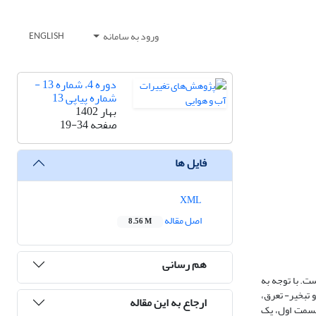
ورود به سامانه
ENGLISH
دوره 4، شماره 13 -
شماره پیاپی 13
بهار 1402
صفحه
19-34
فایل ها
XML
اصل مقاله
8.56 M
هم رسانی
ت. با توجه به
 تبخیر- تعرق،
ارجاع به این مقاله
فاده از پردازش داده­ها در محیط Google Earth Engine در قسمت اول، یک