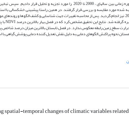
مجموعه داده مودیس با وضوح بالا و به صورت فصلی برای هر سال طی یک دوره زمانی بین سال­های ، 2000 تا 2020 را مورد تجزیه و تحل
 شده مورد مقایسه و بررسی قرار گرفتند. در همین راستا پیشبینی خشکسالی با است
SPI (یک ماهه،سه ماهه،شش ماهه و دوازده ماهه) برای بازه زمانی 2015 تا 2044 نیز انجام گردید. پس از محاسبه تغییرات جهت شناسایی و کشف الگوها و 
با پ
حرارت سطح زمین رابطه معکوس ندارد. در فصل تابستان بالاترین میزان درصد شاخص پ
زمستان نحوه پراکنش الگوهای دمایی به دلیل نقش تعدیل کننده دمایی پوشش گیاهی با است
ن
ng spatial-temporal changes of climatic variables related 