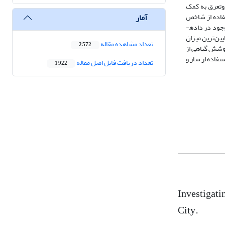
یل قرار دادیم. سپس تبخیروتعرق به کمک
آمار
فاده از شاخص
روندهای موجود در داده­
ایین‌ترین میزان
تعداد مشاهده مقاله
2,572
وشش گیاهی از
فاده از ساز و
تعداد دریافت فایل اصل مقاله
1,922
Investigati
City.