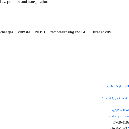
 evaporation and transpiration.
 changes
climate
NDVI
remote sensing and GIS
Isfahan city
انه وزارت عتف
و رتبه بندی نشریات
ه گلستان و
سلند در چاپ
1399-09-1
1399-04-21