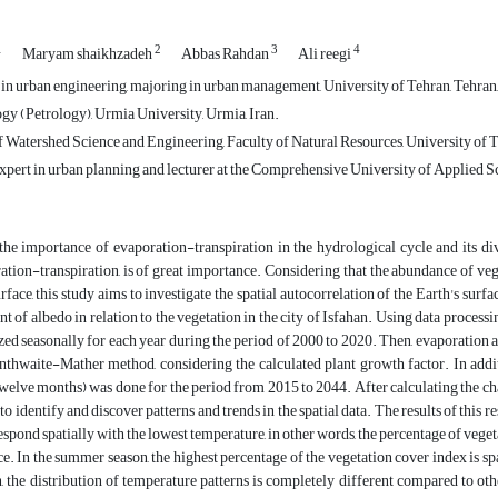
1
2
3
4
Maryam shaikhzadeh
Abbas Rahdan
Ali reegi
in urban engineering, majoring in urban management, University of Tehran, Tehran,
gy (Petrology), Urmia University, Urmia, Iran.
 Watershed Science and Engineering, Faculty of Natural Resources, University of Te
xpert in urban planning and lecturer at the Comprehensive University of Applied 
he importance of evaporation-transpiration in the hydrological cycle and its diver
ation-transpiration, is of great importance. Considering that the abundance of veg
urface, this study aims to investigate the spatial autocorrelation of the Earth's sur
t of albedo in relation to the vegetation in the city of Isfahan. Using data proc
zed seasonally for each year during the period of 2000 to 2020. Then, evaporatio
nthwaite-Mather method, considering the calculated plant growth factor. In addit
welve months) was done for the period from 2015 to 2044. After calculating the cha
o identify and discover patterns and trends in the spatial data. The results of this 
espond spatially with the lowest temperature, in other words, the percentage of veget
ce. In the summer season, the highest percentage of the vegetation cover index is sp
, the distribution of temperature patterns is completely different compared to ot