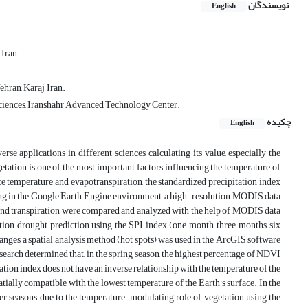
نویسندگان
English
 Iran.
hran, Karaj, Iran.
Sciences, Iranshahr Advanced Technology Center.
چکیده
English
se applications in different sciences, calculating its value, especially the
etation is one of the most important factors influencing the temperature of
face temperature and evapotranspiration, the standardized precipitation index
essing in the Google Earth Engine environment, a high-resolution MODIS data
n and transpiration were compared and analyzed with the help of MODIS data
ion, drought prediction using the SPI index (one month, three months, six
nges, a spatial analysis method (hot spots) was used in the ArcGIS software
research determined that, in the spring season, the highest percentage of NDVI
ation index does not have an inverse relationship with the temperature of the
atially compatible with the lowest temperature of the Earth's surface. In the
her seasons due to the temperature-modulating role of vegetation using the