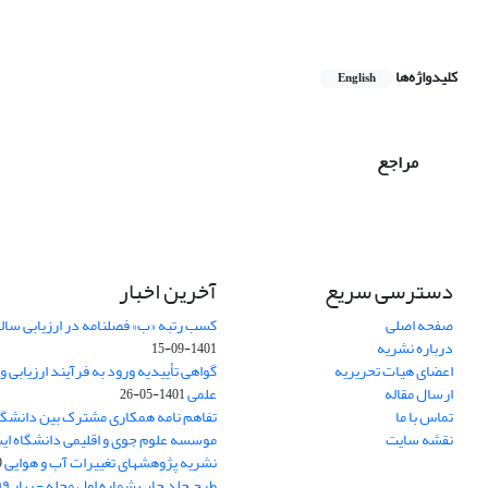
کلیدواژه‌ها
English
مراجع
دسترسی سریع
آخرین اخبار
صفحه اصلی
کسب رتبه «ب» فصلنامه در ارزیابی سال
درباره نشریه
1401-09-15
اعضای هیات تحریریه
گواهی تأییدیه ورود به فرآیند ارزیابی 
ارسال مقاله
علمی
1401-05-26
تماس با ما
تفاهم نامه همکاری مشترک بین دانشگا
نقشه سایت
موسسه علوم جوی و اقلیمی دانشگاه ای
نشریه پژوهشهای تغییرات آب و هوایی
7
طرح جلد چاپ شماره اول مجله - بهار ۹۹