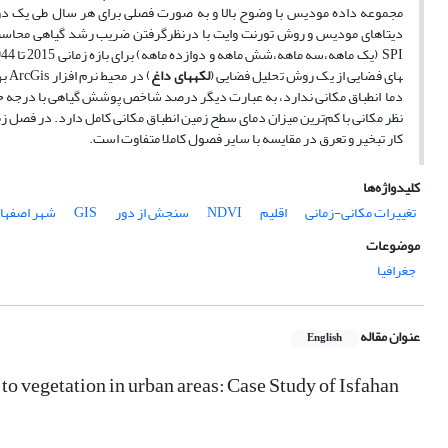
دیتاهای مودیس و روش‌ تورنت وایت با درنظرگرفتن ضریب رشد گیاهی محاسبه
های فضایی از یک روش تحلیل فضایی (
لکه­های داغ
) در محیط نرم افزار ArcGis بهره گرفته شد. نتایج این تحقیق مشخص کرد که در فصل بهار بالاترین درصد NDVI
دما انطباق مکانی ندارد، به عبارت دیگر درصد شاخص پوشش گیاهی با درجه 
نظر مکانی با کم‌ترین میزان دمای سطح زمین انطباق مکانی کامل دارد. در فصل 
کار تبخیر و تعرق در مقایسه با سایر فصول کاملا متفاوت است.
کلیدواژه‌ها
تغییرات مکانی-زمانی
اقلیم
NDVI
سنجش از دور
GIS
شهر اصفها
موضوعات
جغرافیا
عنوان مقاله
English
to vegetation in urban areas: Case Study of Isfahan