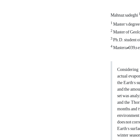
Mahnaz sadeghi
1
Master's degree 
2
Master of Geolo
3
Ph.D. student of
4
Master&#039;s e
Considering t
actual evapor
the Earth's s
and the amoun
set was analy
and the Thor
months, and t
environment t
does not corr
Earth's surfa
winter season