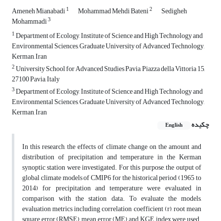
1
2
Ameneh Mianabadi
Mohammad Mehdi Bateni
Sedigheh
3
Mohammadi
1
Department of Ecology, Institute of Science and High Technology and
Environmental Sciences, Graduate University of Advanced Technology,
Kerman, Iran
2
University School for Advanced Studies Pavia, Piazza della Vittoria 15,
27100 Pavia, Italy
3
Department of Ecology, Institute of Science and High Technology and
Environmental Sciences, Graduate University of Advanced Technology,
Kerman, Iran
چکیده
English
In this research, the effects of climate change on the amount and
distribution of precipitation and temperature in the Kerman
synoptic station were investigated. For this purpose, the output of
global climate models of CMIP6 for the historical period (1965 to
2014) for precipitation and temperature were evaluated in
comparison with the station data. To evaluate the models,
evaluation metrics including correlation coefficient (r), root mean
square error (RMSE), mean error (ME) and KGE index were used.