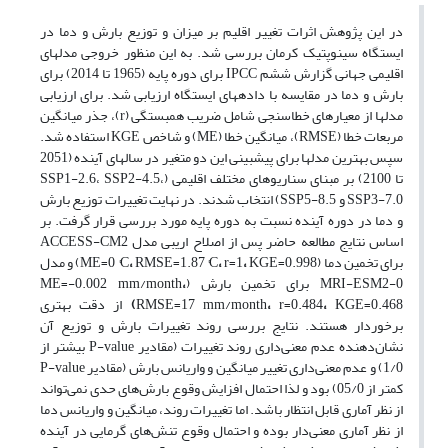
در این پژوهش اثرات تغییر اقلیم بر میزان و توزیع بارش و دما در
ایستگاه سینوپتیک کرمان بررسی شد. به این منظور خروجی مدل‎های
اقلیمی جهانی گزارش ششم IPCC برای دوره پایه (1965 تا 2014) برای
بارش و دما در مقایسه با داده‎های ایستگاه ارزیابی شد. برای ارزیابی
مدل‎ها از معیارهای خطاسنجی شامل ضریب همبستگی (r)، جذر میانگین
مربعات خطا (RMSE)، میانگین خطا (ME) و شاخص KGE استفاده شد.
سپس بهترین مدل‎ها برای پیش‎بینی این دو متغیر در سال‎های آینده (2051
تا 2100) بر مبنای سناریوهای مختلف اقلیمی (SSP1-2.6، SSP2-4.5،
SSP3-7.0 و SSP5-8.5) انتخاب شدند. در نهایت تغییرات توزیع بارش
و دما در دوره آینده نسبت به دوره پایه مورد بررسی قرار گرفت. بر
اساس نتایج مطالعه حاضر پس از اصلاح اریبی مدل ACCESS-CM2
برای تخمین دما (ME=0 °C
،
r=1
،
RMSE=1.87 °C
،
KGE=0.998) و مدل
MRI-ESM2-0 برای تخمین بارش (ME=-0.002 mm/month
،
KGE=0.468
،
r=0.484
،
RMSE=17 mm/month
)
از دقت بهتری
برخوردار هستند. نتایج بررسی روند تغییرات بارش و توزیع آن
نشان‌دهنده عدم معنی‌داری روند تغییرات (مقادیر P-value بیشتر از
1/0) و عدم معنی‌داری تغییر میانگین و واریانس بارش (مقادیر P-value
کمتر از 05/0) بود و
لذا احتمال افزایش وقوع بارش‌های حدی نمی‌تواند
از نظر آماری قابل انتظار باشد. اما تغییرات روند، میانگین و واریانس دما
از نظر آماری معنی‌دار بوده و احتمال وقوع تنش‌های گرمایی در آینده