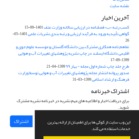
نقشه سایت
آخرین اخبار
کسب رتبه «ب» فصلنامه در ارزیابی سالانه وزارت عتف
1401-09-15
گواهی تأییدیه ورود به فرآیند ارزیابی و رتبه بندی نشریات علمی
1401-05-
26
تفاهم نامه همکاری مشترک بین دانشگاه گلستان و موسسه علوم جوی و
اقلیمی دانشگاه ایسلند در چاپ نشریه پژوهشهای تغییرات آب و هوایی
1399-09-17
طرح جلد چاپ شماره اول مجله - بهار ۹۹
1399-04-21
صدور پروانه انتشار مجله پژوهشهای تغییرات آب و هوایی توسط وزارت
فرهنگ و ارشاد اسلامی
1399-03-31
اشتراک خبرنامه
برای دریافت اخبار و اطلاعیه های مهم نشریه در خبرنامه نشریه مشترک
شوید.
اشتراک
این وب سایت از کوکی ها برای اطمینان از ارائه بهترین
خدمات استفاده می کند.