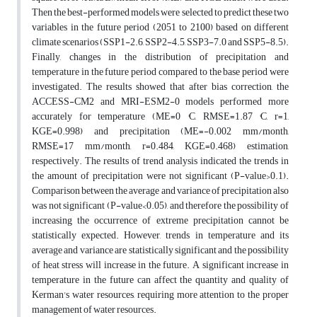
Then the best-performed models were selected to predict these two
variables in the future period (2051 to 2100) based on different
climate scenarios (SSP1-2.6, SSP2-4.5, SSP3-7.0 and SSP5-8.5).
Finally, changes in the distribution of precipitation and
temperature in the future period compared to the base period were
investigated. The results showed that after bias correction, the
ACCESS-CM2 and MRI-ESM2-0 models performed more
accurately for temperature (ME=0 °C, RMSE=1.87 °C, r=1,
KGE=0.998) and precipitation (ME=-0.002 mm/month,
RMSE=17 mm/month, r=0.484, KGE=0.468) estimation,
respectively. The results of trend analysis indicated the trends in
the amount of precipitation were not significant (P-value>0.1).
Comparison between the average and variance of precipitation also
was not significant (P-value<0.05), and therefore the possibility of
increasing the occurrence of extreme precipitation cannot be
statistically expected. However, trends in temperature and its
average and variance are statistically significant and the possibility
of heat stress will increase in the future. A significant increase in
temperature in the future can affect the quantity and quality of
Kerman's water resources, requiring more attention to the proper
management of water resources.