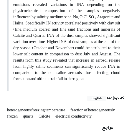
emulsions revealed variations in INA depending on the
physicochemical composition of the samples, negatively
influenced by salinity, medium sand, Na
O, Cl, SO
, Aragonite and
2
3
Halite. Specifically, IN activity correlated positively with clay, silt
(fine, medium, coarse) and fine sand fractions and minerals of
Calcite and Quartz. INA of the dust samples showed significant
variation over time. Higher INA of dust samples at the end of the
dry season (October and November) could be attributed to their
lower salt content in comparison to dust July and August. The
results from this study revealed that increase in aerosol release
from highly saline sediments can significantly reduce INA in
comparison to the non-saline aerosols, thus affecting cloud
formation and ultimate rainfall in the region.
کلیدواژه‌ها
English
heterogeneous freezing temperature
fraction of heterogeneously
frozen
quartz
Calcite
electrical conductivity
مراجع