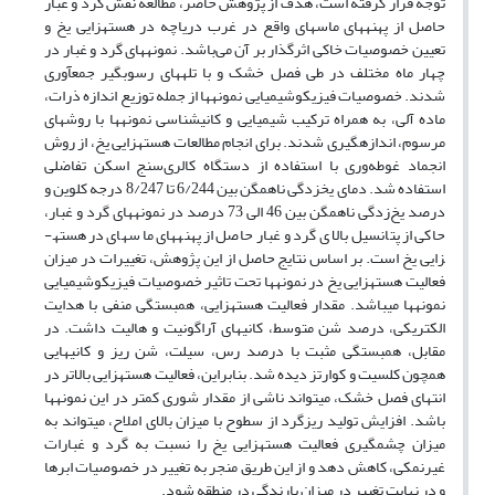
توجه قرار گرفته است، هدف از پژوهش حاضر، مطالعه نقش گرد و غبار
حاصل از پهنه­های ماسه­ای واقع در غرب دریاچه در هسته­زایی یخ و
تعیین خصوصیات خاکی اثرگذار بر آن می‌باشد. نمونه­های گرد و غبار در
چهار ماه مختلف در طی فصل خشک و با تله­های رسوب­گیر جمع­آوری
شدند. خصوصیات فیزیکوشیمیایی نمونه­ها از جمله توزیع اندازه ذرات،
ماده آلی، به همراه ترکیب شیمیایی و کانی­شناسی نمونه­ها با روش­های
مرسوم، اندازه­گیری شدند. برای انجام مطالعات هسته­زایی یخ، از روش
انجماد غوطه‌وری با استفاده از دستگاه کالری‌سنج اسکن تفاضلی
استفاده شد. دمای یخ­زدگی ناهمگن بین 6/244 تا 8/247 درجه کلوین و
درصد یخ‌زدگی ناهمگن بین 46 الی 73 درصد در نمونه­های گرد و غبار،
حاکی از پتانسیل بالای گرد و غبار حاصل از پهنه­های ماسه­ای در هسته­
زایی یخ است. بر اساس نتایج حاصل از این پژوهش­، تغییرات در میزان
فعالیت هسته­زایی یخ در نمونه­ها تحت تاثیر خصوصیات فیزیکوشیمیایی
نمونه­ها می­باشد. مقدار فعالیت هسته­زایی، همبستگی منفی با هدایت
الکتریکی، درصد شن متوسط، کانی­های آراگونیت و هالیت داشت. در
مقابل، همبستگی مثبت با درصد رس، سیلت، شن ریز و کانی­هایی
همچون کلسیت و کوارتز دیده شد. بنابراین، فعالیت هسته­زایی بالاتر در
انتهای فصل خشک، می­تواند ناشی از مقدار شوری کمتر در این نمونه­ها
باشد. افزایش تولید ریزگرد از سطوح با میزان بالای املاح، می­تواند به
میزان چشم­گیری فعالیت هسته­زایی یخ را نسبت به گرد و غبارات
غیرنمکی، کاهش دهد و از این طریق منجر به تغییر در خصوصیات ابرها
و در نهایت تغییر در میزان بارندگی در منطقه شود.