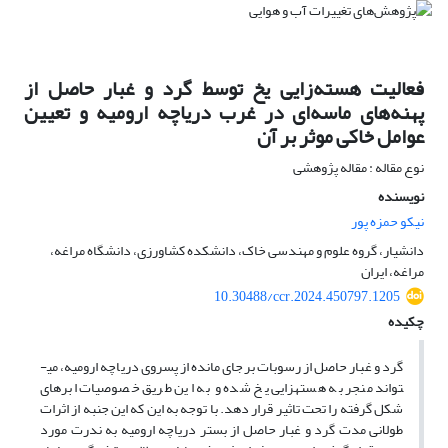
فعالیت هسته‌زایی یخ توسط گرد و غبار حاصل از
پهنه‌های ماسه‌ای در غرب دریاچه ارومیه و تعیین
عوامل خاکی موثر بر آن
نوع مقاله : مقاله پژوهشی
نویسنده
نیکو حمزه پور
دانشیار، گروه علوم و مهندسی خاک، دانشکده کشاورزی، دانشگاه مراغه،
مراغه، ایران
10.30488/ccr.2024.450797.1205
چکیده
گرد و غبار حاصل از رسوبات برجای مانده از پسروی دریاچه ارومیه، می­
تواند منجر به هسته­زایی یخ شده و به این طریق خصوصیات ابرهای
شکل گرفته را تحت تاثیر قرار دهد. با توجه به این که این جنبه از اثرات
طولانی مدت گرد و غبار حاصل از بستر دریاچه ارومیه به ندرت مورد