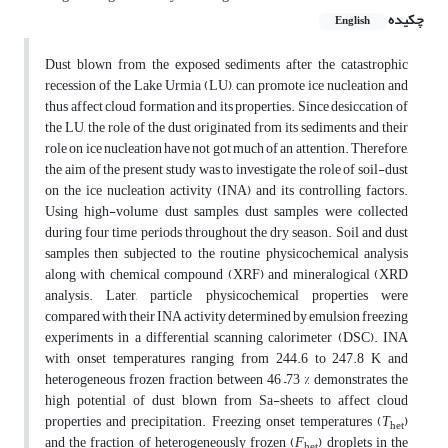
چکیده
English
Dust blown from the exposed sediments after the catastrophic
recession of the Lake Urmia (LU), can promote ice nucleation and
thus affect cloud formation and its properties. Since desiccation of
the LU, the role of the dust originated from its sediments and their
role on ice nucleation have not got much of an attention. Therefore,
the aim of the present study was to investigate the role of soil-dust
on the ice nucleation activity (INA) and its controlling factors.
Using high-volume dust samples, dust samples were collected
during four time periods throughout the dry season. Soil and dust
samples then subjected to the routine physicochemical analysis
along with chemical compound (XRF) and mineralogical (XRD
analysis. Later, particle physicochemical properties were
compared with their INA activity determined by emulsion freezing
experiments in a differential scanning calorimeter (DSC). INA
with onset temperatures ranging from 244.6 to 247.8 K and
heterogeneous frozen fraction between 46 –73 % demonstrates the
high potential of dust blown from Sa-sheets to affect cloud
properties and precipitation. Freezing onset temperatures (
T
)
het
and the fraction of heterogeneously frozen (
F
) droplets in the
het