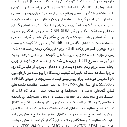
چارچوب جهانی حفاظت از تنوع‌زیستی کمک کند. هدف از این مطالعه،
ارتقاء روش­های آنالیزگپ با استفاده از مدل‌سازی برپایه هوش مصنوعی
با استفاده از یادگیری عمیق و رفع برخی از محدودیت­های روش­های سنتی
مدل­سازی در آنالیزگپ با استفاده از رویکرد فازی در محاسبه درجه
مطلوبیت زیستگاه و نهایتاً ارزیابی کارایی آنالیزگپ در شناسایی گپ­های
حفاظتی می­باشد. لذا از روش CNN-SDM، مبتنی بر یادگیری عمیق،
برای شناسایی روابط پیچیده بین توزیع مکانی گونه‌ها و شرایط محیطی
استفاده شد. داده‌های اقلیمی WorldClim و حضور 45 گونه دوزیست
در جنوب­غرب آسیا از پایگاه GBIF برای کالیبره کردن مدل استفاده شد.
پس از تولید نقشه مطلوبیت زیستگاهی، گونه‌ها براساس درجه تهدید
در فهرست سرخ IUCN وزن‌دهی شدند و نقشه غنای گونه‌ای وزنی
ایجاد شد. برای رفع محدودیت‌های داده‌های باینری، از مقیاس‌گذاری
فازی استفاده شد که تغییرات کیفیت زیستگاه را پیوسته در بازه‌ای بین
0 و 1 نمایش می‌دهد. برای پیش‌بینی آینده، سناریوهای اقلیمی SSP126
و SSP585 برای سال‌های ۲۰۶۰ و ۲۱۰۰ بررسی شدند. مقایسه نقشه‌های
غنای گونه‌ای وزنی و رویهم‌گذاری مرسوم نشان داد که 43% از
زیستگاه‌های دوزیستان در معرض تهدید در روش رویهم‌گذاری نادیده
گرفته می‌شود. نتایج تایید کرد در بدترین سناریو اقلیمی، اگرچه 85% از
زیستگاه‌های مطلوب در مناطق تحت حفاظت حفظ می‌شود اما میانگین
ارزش پیکسل‌های مطلوب در این مناطق به‌طور معناداری کاهش می‌یابد
بطوریکه مطلوبیت زیستگاهی فازی برای 97% از گونه‌ها کاهش خواهد
یافت. مدل CNN-SDM نشان داد با AUC برابر با 94/0و TSS برابر با