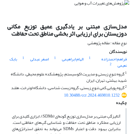
مدل‌سازی مبتنی بر یادگیری عمیق توزیع مکانی
دوزیستان برای ارزیابی اثر بخشی مناطق تحت حفاظت
نوع مقاله : مقاله پژوهشی
نویسندگان
1
1
1
فراهم احمدزاده
الهام ابراهیمی
اصغر عبدلی
بابک
2
نعیمی
1
گروه تنوع زیستی و مدیریت اکوسیستم، پژوهشکده علوم محیطی، دانشگاه
شهید بهشتی، تهران، ایران
2
گروه پویایی کمی تنوع زیستی، گروه زیست شناسی، دانشگاه اوترخت، هلند
10.30488/ccr.2024.469810.1232
چکیده
آنالیزگپ مبتنی بر مدل‌سازی توزیع گونه‌ای (SDMs)، ابزاری کلیدی برای
ارزیابی عملکرد مناطق تحت حفاظت و شناسایی گپ‌های حفاظتی است.
بنابراین بهبود دقت و اعتبار SDMs می‌تواند به تحقق استراتژی‌های