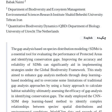
2
Babak Naimi
1
Department of Biodiversity and Ecosystem Management,
Environmental Sciences Research Institute, Shahid Beheshti University,
Tehran, Iran
2
Quantitative Biodiversity Dynamics (QBD), Department of Biology,
University of Utrecht, The Netherlands
چکیده
English
The gap analysis based on species distribution modeling (SDMs) is
a essential tool for evaluating the performance of Protected Areas
and identifying conservation gaps. Improving the accuracy and
reliability of SDMs can significantly aid in implementing
strategies under the Global Biodiversity Framework. This study
aimed to enhance gap analysis methods through deep learning-
based modeling and to overcome some limitations of traditional
gap analysis approaches by using a fuzzy approach to calculate
habitat suitability, ultimately assessing the efficacy of gap analysis
in identifying conservation gaps. The study employed the CNN-
SDM deep learning-based method to identify complex
relationships between species' spatial distributions and
environmental conditions. WorldClim data and records of 45