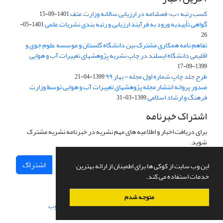
کسب رتبه «ب» فصلنامه در ارزیابی سالانه وزارت عتف
1401-09-15
گواهی تأییدیه ورود به فرآیند ارزیابی و رتبه بندی نشریات علمی
1401-05-
26
تفاهم نامه همکاری مشترک بین دانشگاه گلستان و موسسه علوم جوی و
اقلیمی دانشگاه ایسلند در چاپ نشریه پژوهشهای تغییرات آب و هوایی
1399-09-17
طرح جلد چاپ شماره اول مجله - بهار ۹۹
1399-04-21
صدور پروانه انتشار مجله پژوهشهای تغییرات آب و هوایی توسط وزارت
فرهنگ و ارشاد اسلامی
1399-03-31
اشتراک خبرنامه
برای دریافت اخبار و اطلاعیه های مهم نشریه در خبرنامه نشریه مشترک
شوید.
اشتراک
این وب سایت از کوکی ها برای اطمینان از ارائه بهترین
خدمات استفاده می کند.
متوجه شدم
سامانه مدیریت نشریات علمی.
طراحی و پیاده سازی از
سیناوب