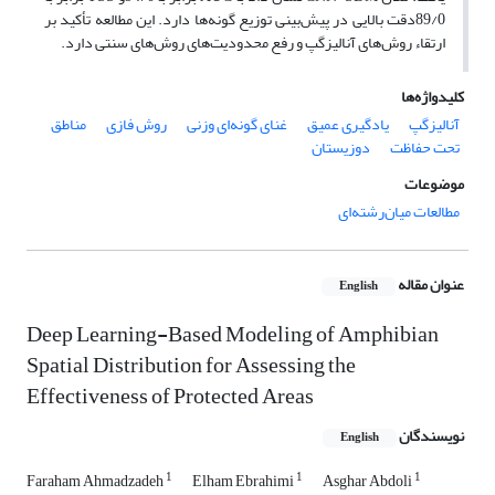
89/0دقت بالایی در پیش‌بینی توزیع گونه‌ها دارد. این مطالعه تأکید بر
ارتقاء روش‌های آنالیزگپ و رفع محدودیت‌های روش‌های سنتی دارد.
کلیدواژه‌ها
آنالیزگپ
یادگیری عمیق
غنای گونه‌ای وزنی
روش فازی
مناطق
تحت حفاظت
دوزیستان
موضوعات
مطالعات میان‌رشته‌ای
عنوان مقاله
English
Deep Learning-Based Modeling of Amphibian
Spatial Distribution for Assessing the
Effectiveness of Protected Areas
نویسندگان
English
1
1
1
Faraham Ahmadzadeh
Elham Ebrahimi
Asghar Abdoli