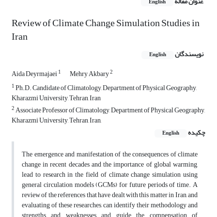
عنوان مقاله
English
Review of Climate Change Simulation Studies in
Iran
نویسندگان
English
1
2
Aida Deyrmajaei
Mehry Akbary
1
Ph.D. Candidate of Climatology, Department of Physical Geography,
Kharazmi University, Tehran, Iran
2
Associate Professor of Climatology, Department of Physical Geography,
Kharazmi University, Tehran, Iran,
چکیده
English
The emergence and manifestation of the consequences of climate
change in recent decades and the importance of global warming,
lead to research in the field of climate change simulation using
general circulation models (GCMs) for future periods of time. A
review of the references that have dealt with this matter in Iran, and
evaluating of these researches, can identify their methodology and
strengths and weaknesses and guide the compensation of