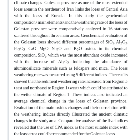
climate changes. Golestan province, as one of the most extended
loess areas in the northeast of Iran, links the loess of Central Asia
with the loess of Eurasia. In this study, the geochemical
composition (main elements) and the weathering rate of the loess of
Golestan province were comparatively analyzed in 16 stations
scattered throughout three main areas. Geochemical evaluation of
the Golestan loess showed different percentages of SiO
, Al
O
,
2
2
3
Fe
O
, CaO, MgO, Na
O and K
O oxides in its chemical
2
3
2
2
composition. SiO
, which was the most abundant oxide, increased
2
with the increase of Al
O
, indicating the abundance of
2
3
aluminosilicate minerals such as feldspars and mica. The loess
weathering rate was measured using 5 different indices. The results
showed that the sediment weathering rate increased from Region 3
(east and northeast) to Region 1 (west), which could be attributed to
the wetter climate of Region 1. These indices also indicated an
average chemical change in the loess of Golestan province.
Evaluation of the main oxides changes and their correlation with
the weathering indices directly illustrated the ancient climatic
changes in the study area. Comparative analyses of the five indices
revealed that the use of CPA index, as the most suitable index with
the least error, could be recommended for the Golestan loess.