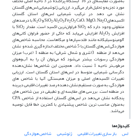
به‌صورت مقایسه‌ای در 16 ایستگاه پراکنده در 3 ناحیه اصلی مختلف
مورد تجزیه و تحلیل قرار می‌گیرد. ارزیابی ژئوشیمیایی لس‌های گلستان
نشان می دهد در ترکیب شیمیایی لس‌های استان گلستان
اکسیدهای,SiO
O و K
CaO، MgO، Na
O
,Fe
O
,Al
O با درصدهای
2
2
2
3
2
3
2
متفاوتی وجود دارد که SiO
فراوان‌ترین اکسید است. مقدار SiO
با
2
2
افزایش Al
O
افزایش می‌یابد که حاکی از حضور فراوان کانی‌های
2
3
آلومینوسیلیکاته مانند فلدسپارها و میکاهاست. محاسبه شاخص‌های
هوازدگی لس‌های گلستان با 5 شاخص مختلف اندازه گیری شده و نشان
می‌دهد از منطقه 3(شرق و شمال شرقی) به منطقه 1 (غرب) میزان
هوازدگی رسوبات بیشتر می‌شود که می‌توان آن را به آب‌وهوای
مرطوب‌تر ناحیه 1 نسبت داد. همچنین این شاخص‌ها نشان‌دهنده
دگرسانی شیمیایی متوسط در لس‌های استان گلستان است. ارزیابی
تغییرات اکسیدهای اصلی و میزان همبستگی آنها با شاخص های
هوازدگی، به صورت مستقیم نشان دهنده رصد تغییرات اقلیمی دیرینه
در منطقه است. بررسی های مقایسه ای و تطبیقی در بین شاخص های
پنجگانه نشان می‌دهد در لس‌های گلستان استفاده از شاخص CPA
به‌عنوان مناسب ترین شاخص پیشنهادی با کمترین خطا قابل توصیه
می‌باشد.
کلیدواژه‌ها
لس
باز سازی تغییرات اقلیمی
ژئوشیمی
شاخص هوازدگی