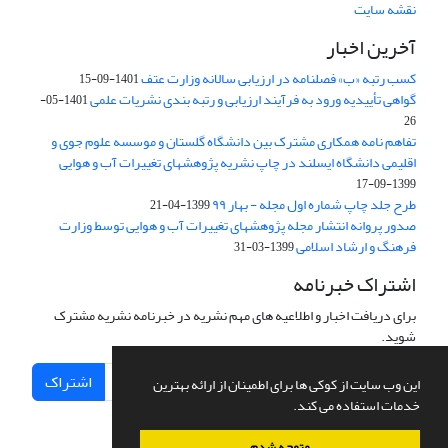
نقشه سایت
آخرین اخبار
کسب رتبه «ب» فصلنامه در ارزیابی سالانه وزارت عتف
1401-09-15
گواهی تأییدیه ورود به فرآیند ارزیابی و رتبه بندی نشریات علمی
1401-05-
26
تفاهم نامه همکاری مشترک بین دانشگاه گلستان و موسسه علوم جوی و
اقلیمی دانشگاه ایسلند در چاپ نشریه پژوهشهای تغییرات آب و هوایی
1399-09-17
طرح جلد چاپ شماره اول مجله - بهار ۹۹
1399-04-21
صدور پروانه انتشار مجله پژوهشهای تغییرات آب و هوایی توسط وزارت
فرهنگ و ارشاد اسلامی
1399-03-31
اشتراک خبرنامه
برای دریافت اخبار و اطلاعیه های مهم نشریه در خبرنامه نشریه مشترک
شوید.
اشتراک
این وب سایت از کوکی ها برای اطمینان از ارائه بهترین
خدمات استفاده می کند.
متوجه شدم