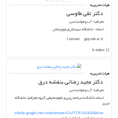
هیات تحریریه
دکتر تقی طاوسی
جغرافیا- آب و هواشناسی
استاد- دانشگاه سیستان و بلوچستان
gep.usb.ac.ir
t.tavousi
h-index:
12
هیات تحریریه
دکتر مجید رضائى بنفشه درق
جغرافیا- آب و هواشناسی
استاد دانشکده برنامه ریزی و علوم محیطی، گروه جغرافیا، دانشگاه
تبریز
scholar.google.com/citations?user=Ux2VTiUAAAAJ&hl=en