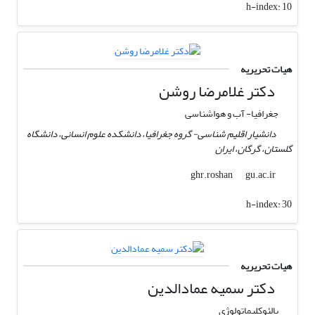
h-index:
10
هیات تحریریه
دکتر غلامرضا روشن
جغرافیا- آب و هواشناسی
دانشیار اقلیم شناسی- گروه جغرافیا، دانشکده علوم انسانی، دانشگاه
گلستان، گرگان، ایران
gu.ac.ir
ghr.roshan
h-index:
30
هیات تحریریه
دکتر سمیه عمادالدین
پالئوکلیماتولوژی