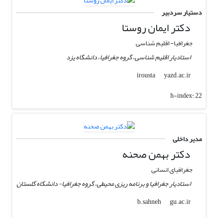
دستیار سردبیر
دکتر ایمان روستا
جغرافیا- اقلیم شناسی
استادیار اقلیم شناسی، گروه جغرافیا، دانشگاه یزد
yazd.ac.ir
irousta
h-index:
22
مدیر داخلی
دکتر بهمن صحنه
جغرافیای انسانی
استادیار جغرافیا و برنامه ریزی محیطی، گروه جغرافیا- دانشگاه گلستان
gu.ac.ir
b.sahneh