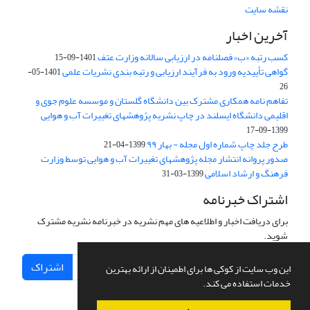
نقشه سایت
آخرین اخبار
کسب رتبه «ب» فصلنامه در ارزیابی سالانه وزارت عتف
1401-09-15
گواهی تأییدیه ورود به فرآیند ارزیابی و رتبه بندی نشریات علمی
1401-05-
26
تفاهم نامه همکاری مشترک بین دانشگاه گلستان و موسسه علوم جوی و
اقلیمی دانشگاه ایسلند در چاپ نشریه پژوهشهای تغییرات آب و هوایی
1399-09-17
طرح جلد چاپ شماره اول مجله - بهار ۹۹
1399-04-21
صدور پروانه انتشار مجله پژوهشهای تغییرات آب و هوایی توسط وزارت
فرهنگ و ارشاد اسلامی
1399-03-31
اشتراک خبرنامه
برای دریافت اخبار و اطلاعیه های مهم نشریه در خبرنامه نشریه مشترک
شوید.
اشتراک
این وب سایت از کوکی ها برای اطمینان از ارائه بهترین
خدمات استفاده می کند.