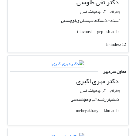
دکتر تقی طاوسی
جغرافیا- آب و هواشناسی
استاد- دانشگاه سیستان و بلوچستان
gep.usb.ac.ir
t.tavousi
h-index:
12
معاون سردبیر
دکتر مهری اکبری
جغرافیا- آب و هواشناسی
دانشیار رشته آب و هواشناسی
khu.ac.ir
mehryakbary