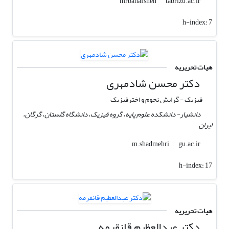
tabrizu.ac.ir
mrbanafsheh
h-index:
7
هیات تحریریه
دکتر محسن شادمهری
فیزیک - گرایش نجوم و اخترفیزیک
دانشیار- دانشکده علوم پایه، گروه فیزیک، دانشگاه گلستان، گرگان،
ایران
gu.ac.ir
m.shadmehri
h-index:
17
هیات تحریریه
دکتر عبدالعظیم قانقرمه