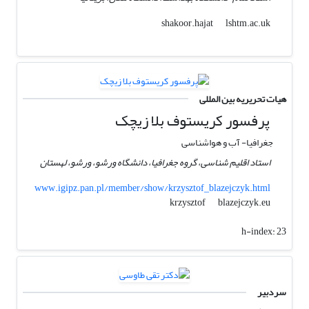
lshtm.ac.uk
shakoor.hajat
هیات تحریریه بین المللی
پرفسور کریستوف بلا زیچک
جغرافیا- آب و هواشناسی
استاد اقلیم شناسی، گروه جغرافیا، دانشگاه ورشو، ورشو، لهستان
www.igipz.pan.pl/member/show/krzysztof_blazejczyk.html
blazejczyk.eu
krzysztof
h-index:
23
سردبیر