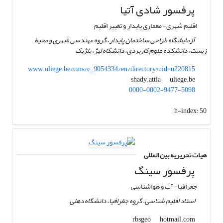
پرفسور شادی آتیا
اقلیم شهری- معماری پایدار و تغییر اقلیم
آزمایشگاه طراحی ساختمان پایدار، گروه مهندسی شهری و محیط
زیست، دانشکده علوم کاربردی، دانشگاه لیژ، بلژیک
www.uliege.be/cms/c_9054334/en/directory?uid=u220815
uliege.be
shady.attia
0000-0002-9477-5098
h-index:
50
هیات تحریریه بین المللی
پرفسور سینگ
جغرافیا- آب و هواشناسی
استاد اقلیم شناسی، گروه جغرافیا، دانشگاه دهلی
hotmail.com
rbsgeo