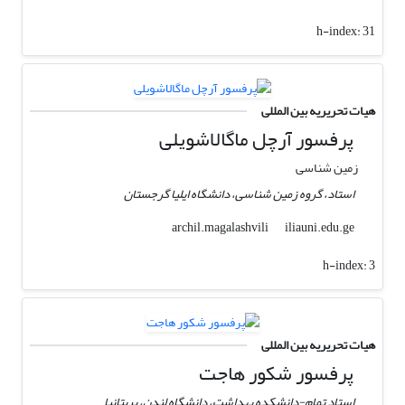
h-index:
31
هیات تحریریه بین المللی
پرفسور آرچل ماگالاشویلی
زمین شناسی
استاد، گروه زمین شناسی، دانشگاه ایلیا گرجستان
iliauni.edu.ge
archil.magalashvili
h-index:
3
هیات تحریریه بین المللی
پرفسور شکور هاجت
استاد تمام-دانشکده بهداشت، دانشگاه لندن، بریتانیا