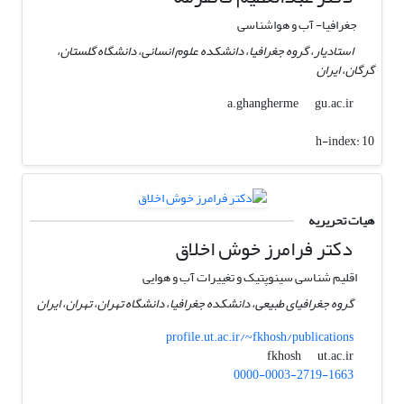
جغرافیا- آب و هواشناسی
استادیار، گروه جغرافیا، دانشکده علوم انسانی، دانشگاه گلستان،
گرگان، ایران
gu.ac.ir
a.ghangherme
h-index:
10
هیات تحریریه
دکتر فرامرز خوش اخلاق
اقلیم شناسی سینوپتیک و تغییرات آب و هوایی
گروه جغرافیای طبیعی، دانشکده جغرافیا، دانشگاه تهران، تهران، ایران
profile.ut.ac.ir/~fkhosh/publications
ut.ac.ir
fkhosh
0000-0003-2719-1663