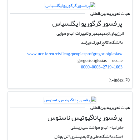
هیات تحریریه بین المللی
پرفسور گرگوریو ایگلسیاس
انرژیهای تجدیدپذیر و تغییرات آب و هوایی
دانشگاه کالج کورک ایرلند
www.ucc.ie/en/civileng/people/profgregorioiglesias/
ucc.ie
gregorio.iglesias
0000-0003-2719-1663
h-index:
70
هیات تحریریه بین المللی
پرفسور پاناگیوتیس ناستوس
جغرافیا- آب و هواشناسی زیستی
استاد دانشگاه ملی و کاپادیستری آتن یونان