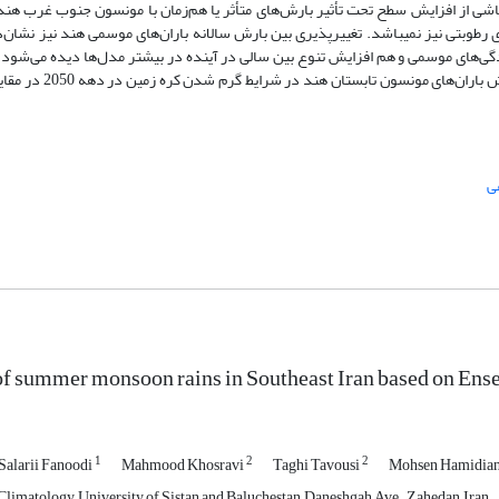
ن ناشی از افزایش سطح تحت تأثیر بارش‌های متأثر یا هم‌زمان با مونسون جنوب غرب هن
رطوبتی نیز نمی­باشد. تغییرپذیری بین بارش سالانه باران‌های موسمی هند نیز نشان‌
ی‌های موسمی و هم افزایش تنوع بین سالی در آینده در بیشتر مدل‌ها دیده می‌شود، م
روندهای پیش‌بینی‌شده اطمینان خاطر داد. همچنین پیش‌بین
ی
of summer monsoon rains in Southeast Iran based on En
1
2
2
alarii Fanoodi
Mahmood Khosravi
Taghi Tavousi
Mohsen Hamidian
Climatology, University of Sistan and Baluchestan, Daneshgah Ave., Zahedan, Iran