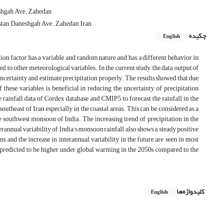
eshgah Ave. Zahedan
stan, Daneshgah Ave., Zahedan, Iran
چکیده
English
n factor has a variable and random nature and has a different behavior in
 to other meteorological variables. In the current study, the data output of
ertainty and estimate precipitation properly. The results showed that due
f these variables is beneficial in reducing the uncertainty of precipitation
e rainfall data of Cordex database and CMIP5 to forecast the rainfall in the
 southeast of Iran, especially in the coastal areas. This can be considered as a
the southwest monsoon of India. The increasing trend of precipitation in the
terannual variability of India's monsoon rainfall also shows a steady positive
 and the increase in interannual variability in the future are seen in most
 predicted to be higher under global warming in the 2050s compared to the
کلیدواژه‌ها
English