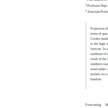
2
Professor Dept.
3
Associate Profe
Projection of
terms of spac
Cordex datab
to the high c
forecast. In 
southeast of t
result of the
southern coas
trend under c
models, we ca
baseline.
Forecasting
M