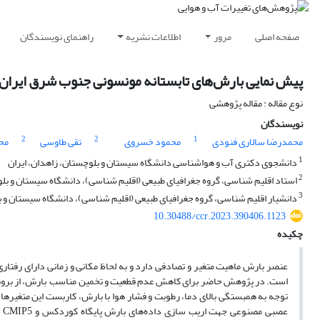
صفحه اصلی
مرور
اطلاعات نشریه
راهنمای نویسندگان
پیش نمایی بارش‌های تابستانه مونسونی جنوب شرق ایران
نوع مقاله : مقاله پژوهشی
نویسندگان
2
2
1
محمدرضا سالاری فنودی
محمود خسروی
تقی طاوسی
مح
1
دانشجوی دکتری آب و هواشناسی دانشگاه سیستان و بلوچستان، زاهدان، ایران
2
استاد اقلیم شناسی، گروه جغرافیای طبیعی (اقلیم شناسی)، دانشگاه سیستان و بلو
3
دانشیار اقلیم شناسی، گروه جغرافیای طبیعی (اقلیم شناسی)، دانشگاه سیستان و ب
10.30488/ccr.2023.390406.1123
چکیده
عنصر بارش ماهیت متغیر و تصادفی دارد و به لحاظ مکانی و زمانی دارای رفتا
توجه به همبستگی بالای دما، رطوبت و فشار هوا با بارش، کاربست این متغی
عص