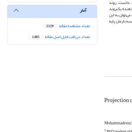
د دانست. روند
دهنده یک‌روند
آمار
ی‌توان به این
ی می‌شود که بارش باران‌های مونسون تابستان هند در شرایط گرم شدن کره زمین در دهه 2050 در مقایسه بازمان پایه
تعداد مشاهده مقاله
2,129
تعداد دریافت فایل اصل مقاله
1,485
Projection 
Mohammadreza S
1
PhD student of 