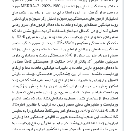
حداکثر و میانگین دمای روزانه مدل MERRA-2 (2022-1980) مورد
بررسی قرار گرفت. در این راستا برای بررسی رابطه بین متغیرهای
تحقیق از آزمون‌های همبستگی پیرسون و تحلیل رگرسیون و برای تحلیل
روند میانگین منطقه‌ای روزانه و ماهانه داده‌ها از آزمون‌های سری زمانی
فصلی کندال و من-کندال دنباله‌ای استفاده گردید. نتایج نشان داد که
متغیرهای دما و ارتفاع وردایست در محدوده ایران به میزان 93/0- با
2
یکدیگر همبستگی معکوس (85/0=R
) دارند. از سوی دیگر، متغیر
میانگین منطقه‌ای روزانه‌ی ارتفاع وردایست با متغیرهای دمای روزانه
سطح زمین(با ضرایب بیش از 8/0) همبستگی مثبت و معناداری دارد.
2
همچنین مقادیر R
بالاتر از 6/0 حکایت از همبستگی کاملاً معنادار
داده‌های مجموع بارش ماهانه با تغییرات میانگین ماهانه دما و ارتفاع
وردایست داشته است. از این چشمگیرتر همبستگی نوسانات بارش
فصول بهار و پاییز با تغییرات دما و ارتفاع وردایست می‌باشد که می‌تواند
امکان پیش‌بینی‌ نوسان بارش کشور ایران را با پایش ویژگی‌های
وردایست فراهم ‌سازد. تحلیل سری‌های زمانی متغیرهای تحقیق با
استفاده از آزمون‌های کندال فصلی و دنباله‌ای نشان داد که متغیر ارتفاع
وردایست و متغیرهای دمای سطح زمین به ترتیب با مقادیر آماره(τ)؛
18/0، 22/0، 27/0 و 32/0 روندهای افزایشی کاملاً معناداری را به نمایش
گذاشته‌اند. این مهم تأییدکننده تغییرات اقلیمی چشمگیر دما و بارش
ایران طی چند دهه اخیر می‌باشد. در نهایت با معرفی ارتفاع وردایست به
عنوان یک شاخص تغییر اقلیم در محدوده کشور ایران بر لزوم تحقیقات