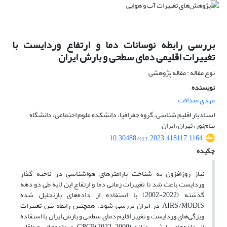
بررسی رابطه نوسانات دما و ارتفاع وردایست با
تغییرات اقلیمی دمای سطحی و بارش ایران
نوع مقاله : مقاله پژوهشی
نویسنده
مهدی صداقت
استادیار اقلیم شناسی، گروه جغرافیا، دانشکده علوم اجتماعی، دانشگاه
پیام‌نور، تهران، ایران
10.30488/ccr.2023.418117.1164
چکیده
نیاز روزافزون به شناخت پارامترهای هواشناسی در ناحیه گذار
وردایست باعث شد تا تغییرات زمانی دما و ارتفاع این لایه طی دو دهه
گذشته (2022-2002) با استفاده از داده‌های بازتحلیل شده
AIRS/MODIS در ایران بررسی شود. همچنین رابطه بین تغییرات
ویژگی‌های وردایست و تغییر اقلیم دمای سطحی و بارش ایران با استفاده
از داده‌های بارش روزانه GPCP(2022-2000) و داده‌های حداقل،