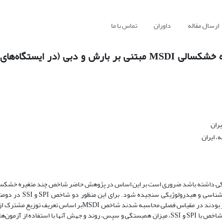
ارسال مقاله
داوران
تماس با ما
بررسی کارایی مدل پیش‌بینی ارزیابی شاخص دو متغیره خشکسالی MSDI مبتنی بر بارش و دبی (
یران
 ایران
مبنای بارش و دبی تعریف شده است تا توانایی آن در تشخیص خ
ارازکوسه در استان گلستان که از آمار بارش و دبی بلند مدت 50 ساله برخوردار بودند در مقیاس فصلی محاسبه شدند ش
و بارش با استفاده از توابع مفصل نیز محاسبه شد. به‌منظور بررسی تطابق این شاخص با SPI و SSI، میزان همبستگی و سپس، روند و جهش آنها با اس