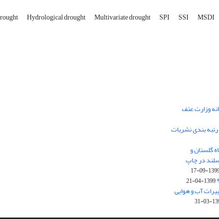
drought
Hydrological drought
Multivariate drought
SPI
SSI
MSDI
انه وزارت عتف
و رتبه بندی نشریات
ه گلستان و
سلند در چاپ
1399-09-1
1399-04-21
ییرات آب و هوایی
1399-