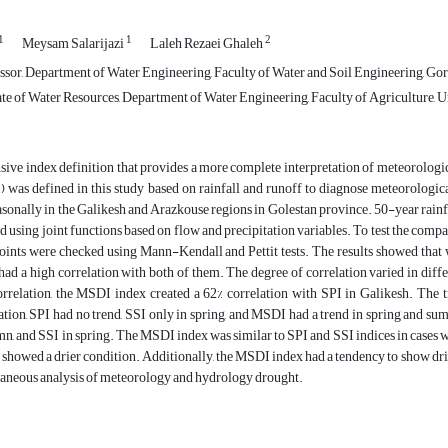
1
1
2
Meysam Salarijazi
Laleh Rezaei Ghaleh
ssor, Department of Water Engineering, Faculty of Water and Soil Engineering, Gor
e of Water Resources, Department of Water Engineering, Faculty of Agriculture, Ur
ve index definition that provides a more complete interpretation of meteorologica
was defined in this study based on rainfall and runoff to diagnose meteorological
asonally in the Galikesh and Arazkouse regions in Golestan province. 50-year rainf
ed using joint functions based on flow and precipitation variables. To test the compa
ints were checked using Mann-Kendall and Pettit tests. The results showed that w
d a high correlation with both of them. The degree of correlation varied in diffe
correlation, the MSDI index created a 62% correlation with SPI in Galikesh. The 
tion, SPI had no trend, SSI only in spring, and MSDI had a trend in spring and sum
mn, and SSI in spring. The MSDI index was similar to SPI and SSI indices in cases 
t showed a drier condition. Additionally, the MSDI index had a tendency to show dri
taneous analysis of meteorology and hydrology drought.