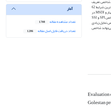
غیر است ولی شاخص تعریف
شده MSDI از همبستگی بالایی با هر دو شاخص SSI و SPI برخوردار بود. و حتی در بدترین حالت که SPI و SSI‌ هیچ همبستگی معنی‌داری نداشتند این شاخص در بدترین شرایط 62
آمار
درصد همبستگی را با SPIدر گالیکش ایجاد کرد. نتایج روند و جهش از تطابق خوبی در دو ایستگاه برخوردار بودند. در ایستگاه ارازکوسه SPI ‌فاقد روند، SSI‌ فقط در بهار و MSDI در
بهار و تابستان دارای روند می‌باشند. در ایستگاه گالیکشMSDI در هیچ فصل، SPI در پاییز و SSI‌ در بهار دارای روند می‌باشند. شاخص MSDI در مواردی که دو شاخص SPI‌ و SSI
تعداد مشاهده مقاله
ص تمایل زیادی
1,708
دادن فصل‌ها داشت بطوری که در برخی از موارد از دو شاخص دیگر شرایط خشک‌تری را نشان می‌داد. در نهایت می‌توان نتیجه گرفت شاخص MSDI می‌تواند شاخص
تعداد دریافت فایل اصل مقاله
1,286
Evaluation 
Golestan pr