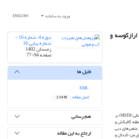
ورود به سامانه
ENGLISH
در ایستگاه‌های ارازکوسه و
دوره 4، شماره 16 -
شماره پیاپی 16
زمستان 1402
صفحه
77-94
فایل ها
XML
اصل مقاله
2.14 M
تعریف شاخص جامعی که تفسیر کامل‌تری از خشکسالی هواشناسی و هیدرولوژیکی داشته باشد ضروری است بر این اساس در پژوهش حاضر شاخص چند متغیره‌ خشکسالی (MSDI) بر
هم رسانی
شکسالی هواشناسی و هیدرولوژیکی سنجیده شود. برای این منظور دو شاخص SPI‌ و SSI در دومنطقه گالیکش و
اخص MSDIبر اساس تعریف توزیع مشترک از متغیرهای دبی
ارجاع به این مقاله
تفاده از آزمون‌های من-کندال و