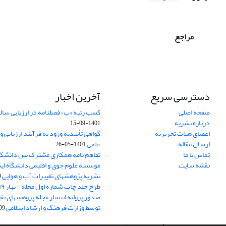
مراجع
دسترسی سریع
آخرین اخبار
صفحه اصلی
کسب رتبه «ب» فصلنامه در ارزیابی سال
درباره نشریه
1401-09-15
اعضای هیات تحریریه
گواهی تأییدیه ورود به فرآیند ارزیابی 
ارسال مقاله
علمی
1401-05-26
تماس با ما
تفاهم نامه همکاری مشترک بین دانشگا
نقشه سایت
موسسه علوم جوی و اقلیمی دانشگاه ای
نشریه پژوهشهای تغییرات آب و هوایی
7
طرح جلد چاپ شماره اول مجله - بهار ۹۹
صدور پروانه انتشار مجله پژوهشهای تغ
توسط وزارت فرهنگ و ارشاد اسلامی
03-31