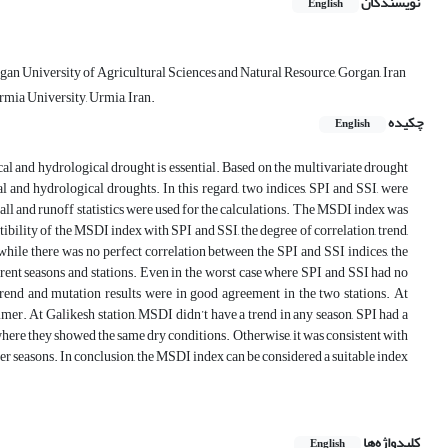
نویسندگان
English
gan University of Agricultural Sciences and Natural Resource, Gorgan, Iran
mia University, Urmia, Iran.
چکیده
English
l and hydrological drought is essential. Based on the multivariate drought
 and hydrological droughts. In this regard, two indices, SPI and SSI, were
all and runoff statistics were used for the calculations. The MSDI index was
tibility of the MSDI index with SPI and SSI, the degree of correlation, trend,
hile there was no perfect correlation between the SPI and SSI indices, the
rent seasons and stations. Even in the worst case where SPI and SSI had no
trend and mutation results were in good agreement in the two stations. At
mer. At Galikesh station, MSDI didn’t have a trend in any season, SPI had a
where they showed the same dry conditions. Otherwise, it was consistent with
er seasons. In conclusion, the MSDI index can be considered a suitable index
کلیدواژه‌ها
English