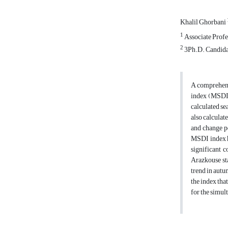
Khalil Ghorbani
1
Associate Profe
2
3Ph.D. Candidat
A comprehensi
index (MSDI) 
calculated se
also calculat
and change po
MSDI index ha
significant 
Arazkouse sta
trend in autu
the index tha
for the simul