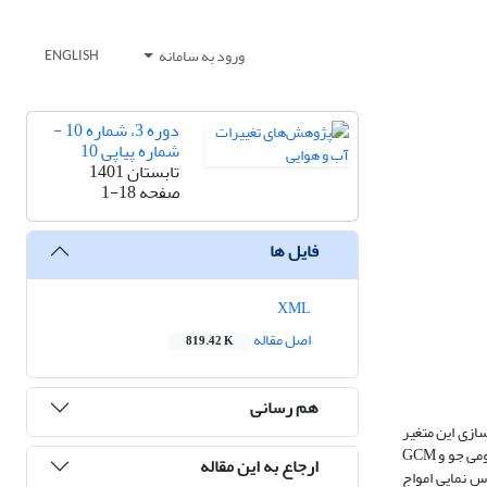
ورود به سامانه
ENGLISH
دوره 3، شماره 10 -
شماره پیاپی 10
تابستان 1401
صفحه
1-18
فایل ها
XML
اصل مقاله
819.42 K
هم رسانی
ازی این متغیر
اقلیمی برای درک آینده بشر می­تواند راهگشا باشد. روش­های مختلفی برای شبیه­سازی و پیش­بینی امواج گرمایی وجود دارد که معتبرترین آن­ها استفاده از مدل­ گردش عمومی جو و GCM
ارجاع به این مقاله
 مدل جهت ریز مقیاس نمایی امواج