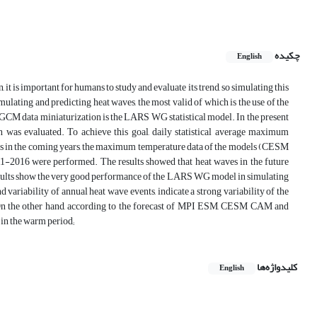
چکیده
English
 it is important for humans to study and evaluate its trend, so simulating this
ulating and predicting heat waves, the most valid of which is the use of the
GCM data miniaturization is the LARS WG statistical model. In the present
on was evaluated. To achieve this goal, daily statistical average maximum
 waves in the coming years, the maximum temperature data of the models (CESM
016 were performed. The results showed that heat waves in the future
 results show the very good performance of the LARS WG model in simulating
 variability of annual heat wave events, indicate a strong variability of the
n. On the other hand, according to the forecast of MPI ESM, CESM CAM and
in the warm period;
کلیدواژه‌ها
English