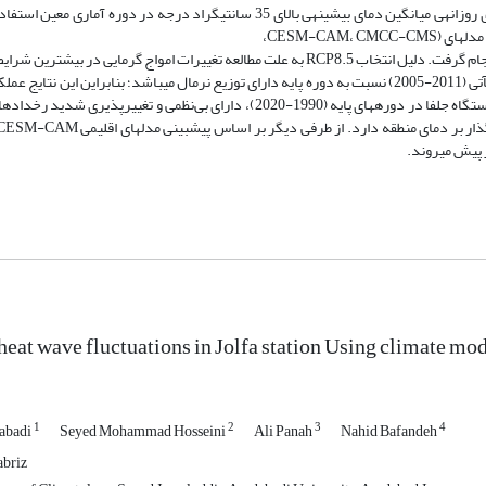
گرمایی در ایستگاه جلفا مورد ارزیابی قرار گرفت. برای نیل به این هدف از آماری روزانه­ی میانگین دمای بیشینه­ی بالای 35 سانتی­گراد 
CESM-CAM،،
CAN-ESM، MPI-ESM) تحت سناریو RCP8.5 برای دوره آتی 2022 تا 2065 انجام گرفت. دلیل انتخاب RCP8.5 به علت مطالعه تغییرات امواج گرما
گلخانه­ای و گرمایش ناشی از آن­ها می­باشد. نتایج نشان داد امواج گرمایی در دوره­آتی (2011-2005) نسبت به دوره پایه دارای توزیع نرمال می­باشد؛ بنابر
مدل LARS-WG را در شبیه­سازی امواج گرمایی نشان می­دهد. امواج گرمایی ایستگاه جلفا در دوره­های پایه (1990-2020)، دارای بی‌نظمی
 heat wave fluctuations in Jolfa station Using climate mo
1
2
3
4
abadi
Seyed Mohammad Hosseini
Ali Panah
Nahid Bafandeh
abriz