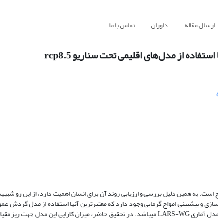
ارسال مقاله
داوران
تماس با ما
فاده از مدل‌های اقلیمی تحت سناریو rcp8.5
ت. به همین دلیل بررسی و ارزیابی روند آن برای انسان اهمیت دارد، از این رو شبیه­س
می­باشد. از جمله پرکاربردترین مدل­ها جهت ریز مقیاس کردن داده­های GCM، مدل آماری LARS-WG می­باشد. در تحقیق حاضر، میزان کارایی این