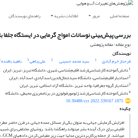
صفحه اصلی
مرور
اطلاعات نشریه
راهنمای نویسندگان
بررسی پیش‌بینی نوسانات امواج گرمایی در ایستگاه جلفا با است
نوع مقاله : مقاله پژوهشی
نویسندگان
4
3
2
1
فرحناز خرم آبادی
سید محمد حسینی
علی پناهی
ناهید بافنده
1
دانش‌آموخته کارشناسی‌ارشد اقلیم‌شناسی شهری، دانشگاه تبریز، تبریز، ایران
2
استادیار اقلیم‌شناسی، دانشگاه سیدجمال‌الدین اسدآبادی، اسدآباد، ایران
3
استادیار گروه جغرافیا، واحد تبریز، دانشگاه آزاد اسلامی، تبریز، ایران
4
دانش‌آموخته کارشناسی‌ارشد ژئومورفولوڗی در برنامه‌ریزی محیطی، دانشگاه
10.30488/ccr.2022.339167.1075
چکیده
افزایش گرمایش جهانی به عنوان یکی از مسائل عمده جهانی در قرن حاضر مطرح اس