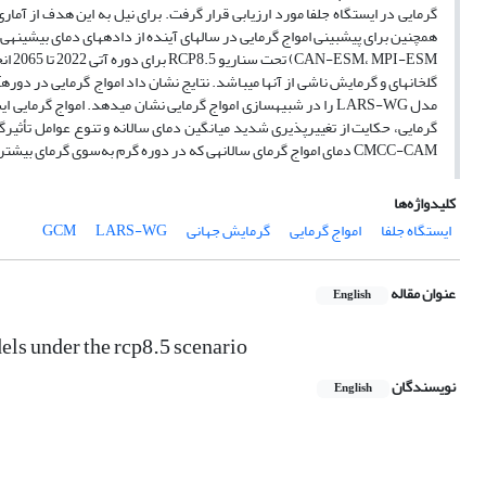
همچنین برای پیش­بینی امواج گرمایی در سال­های آینده از داده­های دمای بیشینه­ی مدل­های ( CMCC-CMS
CMCC-CAM دمای امواج گرمای سالانه­ی که در دوره گرم به‌سوی گرمای بیشتر پیش می­روند.
کلیدواژه‌ها
ایستگاه جلفا
امواج گرمایی
گرمایش جهانی
LARS-WG
GCM
عنوان مقاله
English
dels under the rcp8.5 scenario
نویسندگان
English