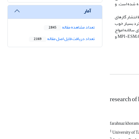
درجه در دوره آماری معین استفاده شده است. و
آمار
یی در بیش­ترین شرایط انتشار گازهای
این این نتایج عملکرد بسیار خوب
تعداد مشاهده مقاله
2,845
 و تغییرپذیری شدید رخدادهای سالانه امواج
گرمایی، حکایت از تغییرپذیری شدید میانگین دمای سالانه و تنوع عوامل تأثیرگذار بر دمای منطقه دارد. از طرفی دیگر بر اساس پیش­بینی مدل­های اقلیمی MPI-ESM،CESM-CAM و
تعداد دریافت فایل اصل مقاله
2,169
research of
farahnaz khoram
1
University of T