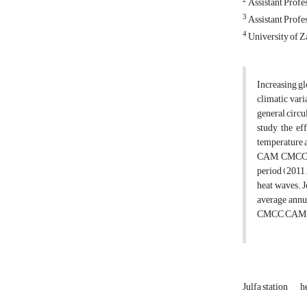
2
Assistant Profe
3
Assistant Profes
4
University of Z
Increasing glo
climatic vari
general circ
study, the e
temperature a
CAM, CMCC CM
period (2011 
heat waves. J
average annu
CMCC CAM cli
Julfa station
h