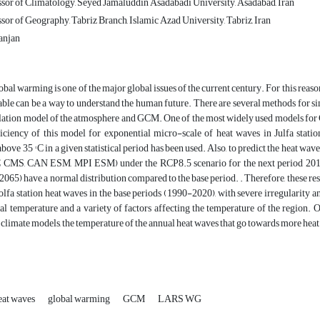
ssor of Climatology, Seyed Jamaluddin Asadabadi University, Asadabad, Iran
sor of Geography, Tabriz Branch, Islamic Azad University, Tabriz, Iran
anjan
bal warming is one of the major global issues of the current century. For this reason,
able can be a way to understand the human future. There are several methods for sim
ulation model of the atmosphere and GCM. One of the most widely used models for 
fficiency of this model for exponential micro-scale of heat waves in Julfa stati
bove 35 ° C in a given statistical period has been used. Also, to predict the heat
S, CAN ESM, MPI ESM) under the RCP8.5 scenario for the next period 2011-2
2065) have a normal distribution compared to the base period. . Therefore, these
olfa station heat waves in the base periods (1990-2020), with severe irregularity and
al temperature and a variety of factors affecting the temperature of the regio
mate models, the temperature of the annual heat waves that go towards more heat 
eat waves
global warming
GCM
LARS WG