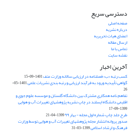
دسترسی سریع
صفحه اصلی
درباره نشریه
اعضای هیات تحریریه
ارسال مقاله
تماس با ما
نقشه سایت
آخرین اخبار
کسب رتبه «ب» فصلنامه در ارزیابی سالانه وزارت عتف
1401-09-15
گواهی تأییدیه ورود به فرآیند ارزیابی و رتبه بندی نشریات علمی
1401-05-
26
تفاهم نامه همکاری مشترک بین دانشگاه گلستان و موسسه علوم جوی و
اقلیمی دانشگاه ایسلند در چاپ نشریه پژوهشهای تغییرات آب و هوایی
1399-09-17
طرح جلد چاپ شماره اول مجله - بهار ۹۹
1399-04-21
صدور پروانه انتشار مجله پژوهشهای تغییرات آب و هوایی توسط وزارت
فرهنگ و ارشاد اسلامی
1399-03-31