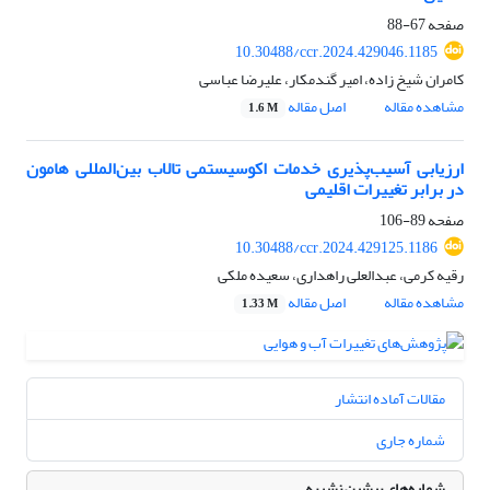
صفحه
67-88
10.30488/ccr.2024.429046.1185
کامران شیخ زاده، امیر گندمکار، علیرضا عباسی
مشاهده مقاله
اصل مقاله
1.6 M
ارزیابی آسیب‌پذیری خدمات اکوسیستمی تالاب بین‌المللی هامون
در برابر تغییرات اقلیمی
صفحه
89-106
10.30488/ccr.2024.429125.1186
رقیه کرمی، عبدالعلی راهداری، سعیده ملکی
مشاهده مقاله
اصل مقاله
1.33 M
مقالات آماده انتشار
شماره جاری
شماره‌های پیشین نشریه