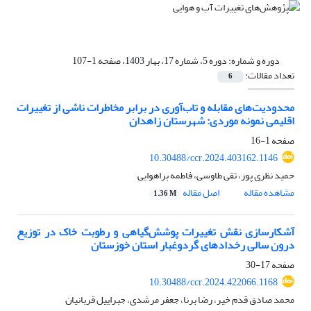
دوره و شماره:
دوره 5، شماره 17، بهار 1403، صفحه 1-107
تعداد مقالات:
6
محدودیت‌های مقابله و تاب‌آوری در برابر مخاطرات ناشی از تغییرات
اقلیمی نمونه موردی: شهرستان زاهدان
صفحه
1-16
10.30488/ccr.2024.403162.1146
حمید نظری پور، تقی طاوسی، فاطمه براهوایی
مشاهده مقاله
اصل مقاله
1.36 M
آشکارسازی نقش تغییرات پوشش‌گیاهی و رطوبت خاک در توزیع
درون سالی رخدادهای گردوغبار استان خوزستان
صفحه
17-30
10.30488/ccr.2024.422066.1168
محمد صادق قدم خیر، رضا برنا، جعفر مرشدی، جبراییل قربانیان