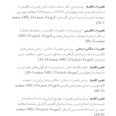
تغییرات اقلیم
پهنه‌بندی خطر سیلاب تحت تاثیر تغییرات اقلیمی با
استفاده از مدل هیدرولوژیکی SWAT در محیطGIS (مطالعه موردی:
حوضه آبخیز قره‌سو، استان گلستان)
[دوره 4، شماره 14، 1402، صفحه
1-26]
تغییرات اقلیمی
ارزیابی اثرات تغییرات اقلیمی بر متوسط عملکرد
پرتقال ایران با رویکرد مدل پانل فضایی
[دوره 4، شماره 13، 1402،
صفحه 55-68]
تغییرات مکانی-زمانی
بررسی تغییرات مکانی- زمانی متغیر‌های
اقلیمی مرتبط با پوشش گیاهی در مناطق شهری (مورد مطالعه: شهر
اصفهان)
[دوره 4، شماره 13، 1402، صفحه 19-34]
تغییر اقلیم
تغییر اقلیم، تغییر جهان‌بینی: دگرگونی‌های عقیدتی در
چشم‌انداز هولوسن
[دوره 4، شماره 13، 1402، صفحه 1-18]
تغییر اقلیم
پایش تغییرات زمانی-مکانی بیابان زایی در حوضه
گاوخونی بر مبنای معیار‌های اقلیمی
[دوره 4، شماره 13، 1402، صفحه
55-68]
تغییر اقلیم
پیش‌نمایی تغییرات توزیع بارش و دما با استفاده از
شبیه‌سازی اصلاح اریبی شده مدل‎های اقلیمی گزارش ششم (مطالعه
موردی: ایستگاه همدیدی کرمان)
[دوره 4، شماره 14، 1402، صفحه
65-84]