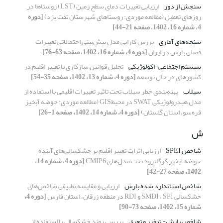
سنجش از دور
ارزیابی تغییرات دمای سطح زمین (LST) روستاها در
روزهای تعطیل (مطالعه موردی: روستاهای شهرستان تفت یزد)
[دوره
4، شماره 16، 1402، صفحه 21-44]
سنجه‌های آماری
بررس کارایی مدل پیش‌بینی احتمالاتی تغییرات
فصلی بارش در ایران
[دوره 4، شماره 16، 1402، صفحه 63-76]
سیستم اجتماعی-اکولوژیکی
تحلیل قوانین سازگاری با تغییر اقلیم در
کشورهای در حال توسعه
[دوره 4، شماره 13، 1402، صفحه 35-54]
سیلاب
پهنه‌بندی خطر سیلاب تحت تاثیر تغییرات اقلیمی با استفاده از
مدل هیدرولوژیکی SWAT در محیطGIS (مطالعه موردی: حوضه آبخیز
قره‌سو، استان گلستان)
[دوره 4، شماره 14، 1402، صفحه 1-26]
ش
شاخص SPEI
ارزیابی اثرات تغییر اقلیم بر خشکسالی‌های آینده
حوضه آبخیز گرگانرود تحت مدل‌های CMIP6
[دوره 4، شماره 14،
1402، صفحه 27-42]
شاخص استاندارد شده بارش
ارزیابی و مقایسه تطبیقی شاخص‌های
خشکسالی SMDI ، SPI و RDI در منطقه زرقان، استان فارس
[دوره 4،
شماره 15، 1402، صفحه 73-90]
شاخص بارش- تبخیر و تعرق
بررسی روند خشکسالی با استفاده از