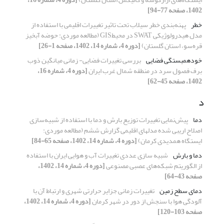
1402، صفحه 77-94]
خطر
پهنه‌بندی خطر سیلاب تحت تاثیر تغییرات اقلیمی با استفاده از
مدل هیدرولوژیکی SWAT در محیطGIS (مطالعه موردی: حوضه آبخیز
قره‌سو، استان گلستان)
[دوره 4، شماره 14، 1402، صفحه 1-26]
خودهمبستگی فضایی
بررسی تغییرات فضایی- زمانی میانگین ذوب
برف فصول سرد در منطقه شمال غرب ایران
[دوره 4، شماره 16،
1402، صفحه 45-62]
د
دما
پیش‌نمایی تغییرات توزیع بارش و دما با استفاده از شبیه‌سازی
اصلاح اریبی شده مدل‎های اقلیمی گزارش ششم (مطالعه موردی:
ایستگاه همدیدی کرمان)
[دوره 4، شماره 14، 1402، صفحه 65-84]
دما و بارش
شبیه سازی عددی تغییرات آب و هوایی ایران با استفاده
از الگوریتم شبکه‌های عصبی مصنوعی
[دوره 4، شماره 14، 1402،
صفحه 43-64]
دمای سطح زمین
تغییرات زمانی جزایر حرارتی شهری و ارتباط آن با
آلودگی هوا با سنجش از دور در شهر کرمان
[دوره 4، شماره 14، 1402،
صفحه 103-120]