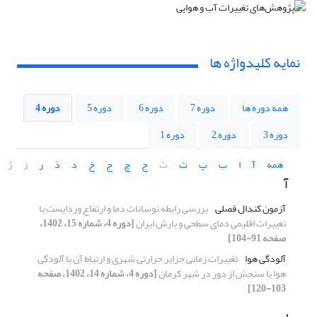
نمایه کلیدواژه ها
همه دوره ها
دوره 7
دوره 6
دوره 5
دوره 4
دوره 3
دوره 2
دوره 1
همه
آ
ا
ب
پ
ت
ث
ج
چ
ح
خ
د
ذ
ر
ز
ژ
آ
آزمون کندال فصلی
بررسی رابطه نوسانات دما و ارتفاع وردایست با
تغییرات اقلیمی دمای سطحی و بارش ایران
[دوره 4، شماره 15، 1402،
صفحه 91-104]
آلودگی هوا
تغییرات زمانی جزایر حرارتی شهری و ارتباط آن با آلودگی
هوا با سنجش از دور در شهر کرمان
[دوره 4، شماره 14، 1402، صفحه
103-120]