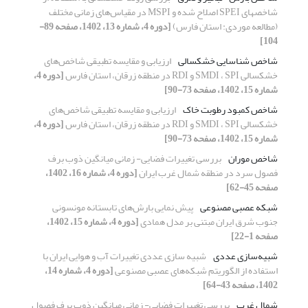
شاخص‎های SPEI اصلاح شده و MSPI در مقیاس‌های زمانی مختلف
(مطالعه موردی: استان فارس)
[دوره 4، شماره 13، 1402، صفحه 89-
104]
شاخص شناسایی خشکسالی
ارزیابی و مقایسه تطبیقی شاخص‌های
خشکسالی SMDI ، SPI و RDI در منطقه زرقان، استان فارس
[دوره 4،
شماره 15، 1402، صفحه 73-90]
شاخص کمبود رطوبت خاک
ارزیابی و مقایسه تطبیقی شاخص‌های
خشکسالی SMDI ، SPI و RDI در منطقه زرقان، استان فارس
[دوره 4،
شماره 15، 1402، صفحه 73-90]
شاخص موران
بررسی تغییرات فضایی- زمانی میانگین ذوب برف
فصول سرد در منطقه شمال غرب ایران
[دوره 4، شماره 16، 1402،
صفحه 45-62]
شبکه عصبی مصنوعی
پیش نمایی بارش‌های تابستانه مونسونی
جنوب شرق ایران مبتنی بر مدل همادی
[دوره 4، شماره 15، 1402،
صفحه 1-22]
شبیه‌سازی عددی
شبیه سازی عددی تغییرات آب و هوایی ایران با
استفاده از الگوریتم شبکه‌های عصبی مصنوعی
[دوره 4، شماره 14،
1402، صفحه 43-64]
شمال غرب
بررسی تغییرات فضایی- زمانی میانگین ذوب برف فصول