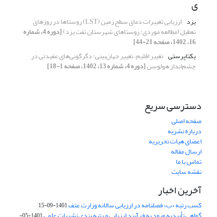
ی
یزد
ارزیابی تغییرات دمای سطح زمین (LST) روستاها در روزهای
تعطیل (مطالعه موردی: روستاهای شهرستان تفت یزد)
[دوره 4، شماره
16، 1402، صفحه 21-44]
یکتاپرستی
تغییر اقلیم، تغییر جهان‌بینی: دگرگونی‌های عقیدتی در
چشم‌انداز هولوسن
[دوره 4، شماره 13، 1402، صفحه 1-18]
دسترسی سریع
صفحه اصلی
درباره نشریه
اعضای هیات تحریریه
ارسال مقاله
تماس با ما
نقشه سایت
آخرین اخبار
کسب رتبه «ب» فصلنامه در ارزیابی سالانه وزارت عتف
1401-09-15
گواهی تأییدیه ورود به فرآیند ارزیابی و رتبه بندی نشریات علمی
1401-05-