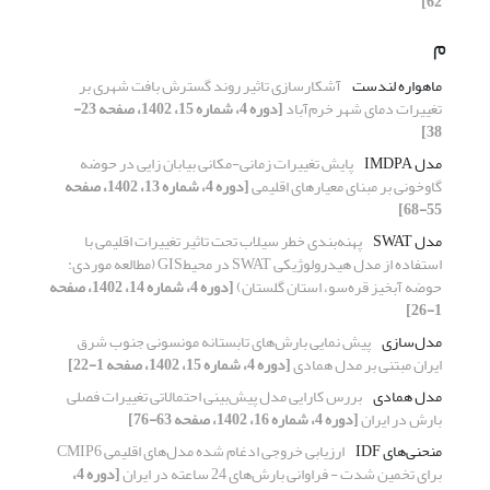
62]
م
ماهواره لندست
آشکارسازی تاثیر روند گسترش بافت شهری بر
تغییرات دمای شهر خرم‌آباد
[دوره 4، شماره 15، 1402، صفحه 23-
38]
مدل IMDPA
پایش تغییرات زمانی-مکانی بیابان زایی در حوضه
گاوخونی بر مبنای معیار‌های اقلیمی
[دوره 4، شماره 13، 1402، صفحه
55-68]
مدل SWAT
پهنه‌بندی خطر سیلاب تحت تاثیر تغییرات اقلیمی با
استفاده از مدل هیدرولوژیکی SWAT در محیطGIS (مطالعه موردی:
حوضه آبخیز قره‌سو، استان گلستان)
[دوره 4، شماره 14، 1402، صفحه
1-26]
مدل‌سازی
پیش نمایی بارش‌های تابستانه مونسونی جنوب شرق
ایران مبتنی بر مدل همادی
[دوره 4، شماره 15، 1402، صفحه 1-22]
مدل همادی
بررس کارایی مدل پیش‌بینی احتمالاتی تغییرات فصلی
بارش در ایران
[دوره 4، شماره 16، 1402، صفحه 63-76]
منحنی‌های IDF
ارزیابی خروجی ادغام شده مدل‌های اقلیمی CMIP6
برای تخمین شدت - فراوانی بارش‌های 24 ساعته در ایران
[دوره 4،