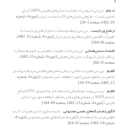
ا
ادغام
ارزیابی خروجی ادغام شده مدل‌های اقلیمی CMIP6 برای
تخمین شدت - فراوانی بارش‌های 24 ساعته در ایران
[دوره 4، شماره
16، 1402، صفحه 1-20]
ارتفاع وردایست
بررسی رابطه نوسانات دما و ارتفاع وردایست با
تغییرات اقلیمی دمای سطحی و بارش ایران
[دوره 4، شماره 15، 1402،
صفحه 91-104]
اقتصادسنجی‌فضایی
ارزیابی اثرات تغییرات اقلیمی بر متوسط عملکرد
پرتقال ایران با رویکرد مدل پانل فضایی
[دوره 4، شماره 13، 1402،
صفحه 55-68]
اقلیم
بررسی تغییرات مکانی- زمانی متغیر‌های اقلیمی مرتبط با پوشش
گیاهی در مناطق شهری (مورد مطالعه: شهر اصفهان)
[دوره 4، شماره
13، 1402، صفحه 19-34]
اقلیم
بررسی روند خشکسالی با استفاده از شاخص‎های SPEI اصلاح
شده و MSPI در مقیاس‌های زمانی مختلف (مطالعه موردی: استان
فارس)
[دوره 4، شماره 13، 1402، صفحه 89-104]
الگوریتم شبکه‌های عصبی مصنوعی
شبیه سازی عددی تغییرات آب و
هوایی ایران با استفاده از الگوریتم شبکه‌های عصبی مصنوعی
[دوره 4،
شماره 14، 1402، صفحه 43-64]