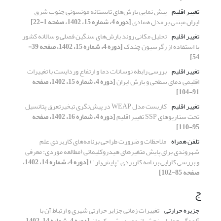
تغییر اقلیم
پیش نمایی بارش‌های تابستانه مونسونی جنوب شرق
ایران مبتنی بر مدل همادی
[دوره 4، شماره 15، 1402، صفحه 1-22]
تغییر اقلیم
تحلیل مکانی روند بارش‌های سنگین فصلی و سالانه کشور
با استفاده از رگرسیون چندک
[دوره 4، شماره 15، 1402، صفحه 39-
54]
تغییر اقلیم
بررسی رابطه نوسانات دما و ارتفاع وردایست با تغییرات
اقلیمی دمای سطحی و بارش ایران
[دوره 4، شماره 15، 1402، صفحه
91-104]
تغییر اقلیم
کاربست مدل WEAP در پیش‌نگری تبخیرتعرق پتانسیل
تحت سناریوهای SSP تغییر اقلیم
[دوره 4، شماره 16، 1402، صفحه
95-110]
تلفن همراه
ملاحظات و ضرورت طراحی برنامه‌های کاربردی علم
شهروندی برای پایش متغیرهای هیدروکلیمائی (مطالعه موردی: معرفی
و بررسی کارایی برنامه کاربردی "پایش‌یار")
[دوره 4، شماره 14، 1402،
صفحه 85-102]
ج
جزیره حرارتی
تغییرات زمانی جزایر حرارتی شهری و ارتباط آن با
آلودگی هوا با سنجش از دور در شهر کرمان
[دوره 4، شماره 14، 1402،