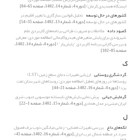
ایستگاه همدیدی کرمان)
[دوره 4، شماره 14، 1402، صفحه 65-84]
کشورهای در حال توسعه
تحلیل قوانین سازگاری با تغییر اقلیم در
کشورهای در حال توسعه
[دوره 4، شماره 13، 1402، صفحه 35-54]
کمبود داده
ملاحظات و ضرورت طراحی برنامه‌های کاربردی علم
شهروندی برای پایش متغیرهای هیدروکلیمائی (مطالعه موردی: معرفی
و بررسی کارایی برنامه کاربردی "پایش‌یار")
[دوره 4، شماره 14، 1402،
صفحه 85-102]
گ
گردشگری روستایی
ارزیابی تغییرات دمای سطح زمین (LST)
روستاها در روزهای تعطیل (مطالعه موردی: روستاهای شهرستان تفت
یزد)
[دوره 4، شماره 16، 1402، صفحه 21-44]
گرمایش جهانی
پیش نمایی بارش‌های تابستانه مونسونی جنوب شرق
ایران مبتنی بر مدل همادی
[دوره 4، شماره 15، 1402، صفحه 1-22]
ل
لکه‌های داغ
بررسی تغییرات فضایی- زمانی میانگین ذوب برف فصول
سرد در منطقه شمال غرب ایران
[دوره 4، شماره 16، 1402، صفحه 45-