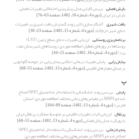
بارش فصلی
بررس کارایی مدل پیش‌بینی احتمالاتی تغییرات فصلی
بارش در ایران
[دوره 4، شماره 16، 1402، صفحه 63-76]
بافت شهری
آشکارسازی تاثیر روند گسترش بافت شهری بر تغییرات
دمای شهر خرم‌آباد
[دوره 4، شماره 15، 1402، صفحه 23-38]
برنامه‌ریزی روستایی
ارزیابی تغییرات دمای سطح زمین (LST)
روستاها در روزهای تعطیل (مطالعه موردی: روستاهای شهرستان تفت
یزد)
[دوره 4، شماره 16، 1402، صفحه 21-44]
بیابان زایی
پایش تغییرات زمانی-مکانی بیابان زایی در حوضه گاوخونی
بر مبنای معیار‌های اقلیمی
[دوره 4، شماره 13، 1402، صفحه 55-68]
پ
پایش
بررسی روند خشکسالی با استفاده از شاخص‎های SPEI اصلاح
شده و MSPI در مقیاس‌های زمانی مختلف (مطالعه موردی: استان
فارس)
[دوره 4، شماره 13، 1402، صفحه 89-104]
پرتقال
ارزیابی اثرات تغییرات اقلیمی بر متوسط عملکرد پرتقال ایران
با رویکرد مدل پانل فضایی
[دوره 4، شماره 13، 1402، صفحه 55-68]
پنجره زمانی
بررسی روند خشکسالی با استفاده از شاخص‎های SPEI
اصلاح شده و MSPI در مقیاس‌های زمانی مختلف (مطالعه موردی: