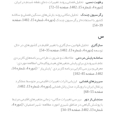
رطوبت نسبی
تحلیل فضایی روند تغییرات دمای نقطه شبنم در ایران
[دوره 4، شماره 15، 1402، صفحه 55-72]
رگرسیون چندک
تحلیل مکانی روند بارش‌های سنگین فصلی و سالانه
کشور با استفاده از رگرسیون چندک
[دوره 4، شماره 15، 1402، صفحه
39-54]
س
سازگاری
تحلیل قوانین سازگاری با تغییر اقلیم در کشورهای در حال
توسعه
[دوره 4، شماره 13، 1402، صفحه 35-54]
سامانه پایش مردمی
ملاحظات و ضرورت طراحی برنامه‌های کاربردی
علم شهروندی برای پایش متغیرهای هیدروکلیمائی (مطالعه موردی:
معرفی و بررسی کارایی برنامه کاربردی "پایش‌یار")
[دوره 4، شماره 14،
1402، صفحه 85-102]
سرریزهای فضایی
ارزیابی اثرات تغییرات اقلیمی بر متوسط عملکرد
پرتقال ایران با رویکرد مدل پانل فضایی
[دوره 4، شماره 13، 1402،
صفحه 55-68]
سنجش از دور
بررسی تغییرات مکانی- زمانی متغیر‌های اقلیمی مرتبط
با پوشش گیاهی در مناطق شهری (مورد مطالعه: شهر اصفهان)
[دوره 4،
شماره 13، 1402، صفحه 19-34]